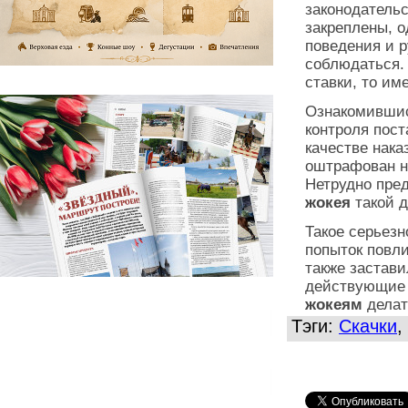
законодатель
закреплены, о
поведения и 
соблюдаться. 
ставки, то им
Ознакомившис
контроля пост
качестве нака
оштрафован на
Нетрудно пред
жокея
такой 
Такое серьезн
попыток повл
также застави
действующие п
жокеям
делат
Тэги:
Скачки
,