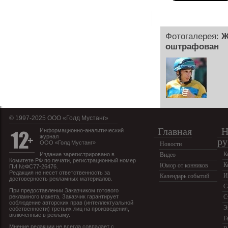
Фотогалерея:
Ж
оштрафован
© 1997-2025 OOO «Голд Мустанг»
Главная
Н
Информационно-аналитический
журнал
ру
ООО «Голд Мустанг»
Новости
К
Издание зарегистрировано в
Видео
Комитете РФ по печати, регистрационный номер
К
Юмор от конников
ПИ №ФС77-26476.
Редакция не несет ответственность за
И
Календарь событий
достоверность рекламных материалов.
С
При предоставлении Заказчиком готового
рекламного макета, Заказчик гарантирует
С
соблюдение авторских прав (интеллектуальной
Э
собственности) третьих лиц на произведения,
включенные в рекламу.
Г
Мнение редакции не всегда совпадает с