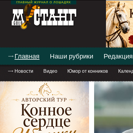
ГЛАВНЫЙ ЖУРНАЛ О ЛОШАДЯХ
Главная
Наши рубрики
Редакция
Новости
Видео
Юмор от конников
Кален