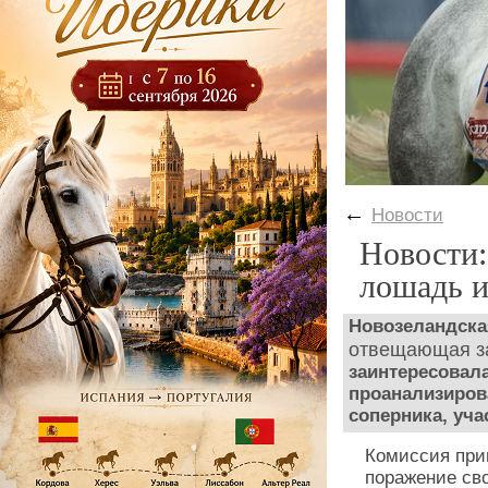
←
Новости
Новости:
лошадь 
Новозеландска
отвещающая за
заинтересовал
проанализиров
соперника, уча
Комиссия при
поражение св