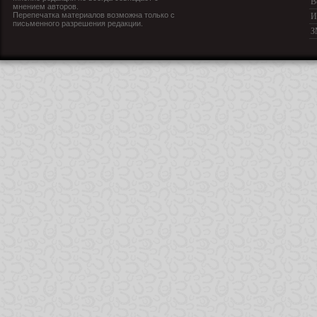
В
мнением авторов.
Перепечатка материалов возможна только с
И
письменного разрешения редакции.
З