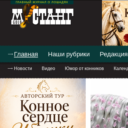
ГЛАВНЫЙ ЖУРНАЛ О ЛОШАДЯХ
Главная
Наши рубрики
Редакция
Новости
Видео
Юмор от конников
Кален