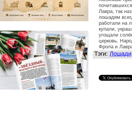
почитавшихся
Лавра, так на
лошадям всегд
работали на л
купали, укра
угощали солё
церковь. Нар
Фрола и Лавр
Тэги:
Лошади