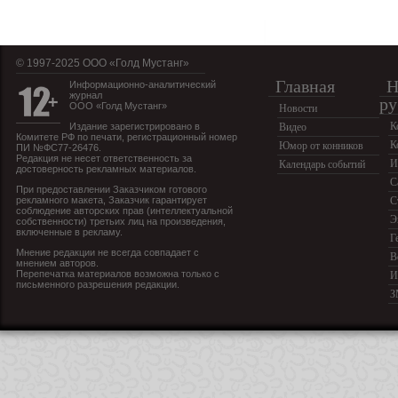
© 1997-2025 OOO «Голд Мустанг»
Главная
Н
Информационно-аналитический
журнал
ру
ООО «Голд Мустанг»
Новости
К
Издание зарегистрировано в
Видео
Комитете РФ по печати, регистрационный номер
К
Юмор от конников
ПИ №ФС77-26476.
Редакция не несет ответственность за
И
Календарь событий
достоверность рекламных материалов.
С
При предоставлении Заказчиком готового
рекламного макета, Заказчик гарантирует
С
соблюдение авторских прав (интеллектуальной
Э
собственности) третьих лиц на произведения,
включенные в рекламу.
Г
Мнение редакции не всегда совпадает с
В
мнением авторов.
Перепечатка материалов возможна только с
И
письменного разрешения редакции.
З