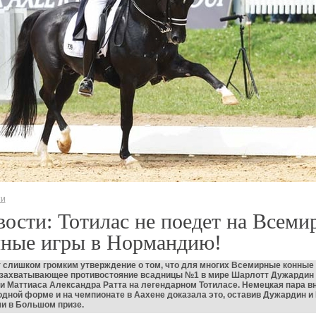
ти
ости: Тотилас не поедет на Всеми
нные игры в Нормандию!
 слишком громким утверждение о том, что для многих Всемирные конные
 захватывающее противостояние всадницы №1 в мире Шарлотт Дужардин 
и Маттиаса Александра Ратта на легендарном Тотиласе. Немецкая пара вн
дной форме и на чемпионате в Аахене доказала это, оставив Дужардин и
и в Большом призе.