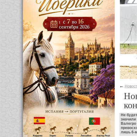
←
Новос
Нов
ко
Не будет
значили
Валегро 
превосхо
лишь 6-м