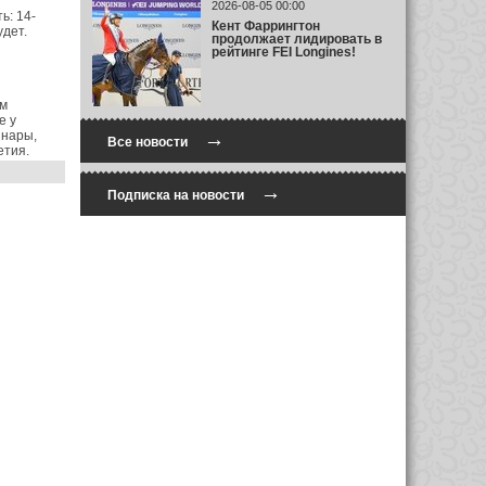
2026-08-05 00:00
ь: 14-
Кент Фаррингтон
удет.
продолжает лидировать в
рейтинге FEI Longines!
ом
е у
инары,
→
Все новости
етия.
→
Подписка на новости