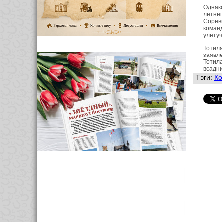
Однако
летнег
Соревн
команд
улетуч
Тотила
заявле
Тотила
всадни
Тэги:
Ко