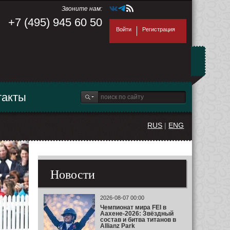
Звоните нам:
+7 (495) 945 60 50
Войти
Регистрация
такты
RUS
|
ENG
Новости
2026-08-07 00:00
Чемпионат мира FEI в
Аахене-2026: Звёздный
состав и битва титанов в
Allianz Park