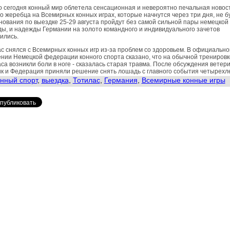
 сегодня конный мир облетела сенсационная и невероятно печальная новост
о жеребца на Всемирных конных играх, которые начнутся через три дня, не б
ования по выездке 25-29 августа пройдут без самой сильной пары немецкой
ы, и надежды Германии на золото командного и индивидуального зачетов
ились.
с снялся с Всемирных конных игр из-за проблем со здоровьем. В официальн
нии Немецкой федерации конного спорта сказано, что на обычной тренировк
са возникли боли в ноге - сказалась старая травма. После обсуждения ветер
к и Федерация приняли решение снять лошадь с главного события четырехл
нный спорт
,
выездка
,
Тотилас
,
Германия
,
Всемирные конные игры