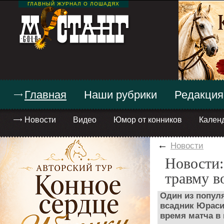
ГЛАВНЫЙ ЖУРНАЛ О ЛОШАДЯХ
Главная
Наши рубрики
Редакция
Новости
Видео
Юмор от конников
Кален
←
Новости
Новости:
травму в
Один из попул
всадник Юраси
время матча в