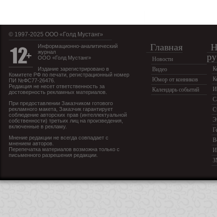
© 1997-2025 OOO «Голд Мустанг»
Главная
Н
Информационно-аналитический
журнал
ру
ООО «Голд Мустанг»
Новости
К
Издание зарегистрировано в
Видео
Комитете РФ по печати, регистрационный номер
К
Юмор от конников
ПИ №ФС77-26476.
Редакция не несет ответственность за
И
Календарь событий
достоверность рекламных материалов.
С
При предоставлении Заказчиком готового
рекламного макета, Заказчик гарантирует
С
соблюдение авторских прав (интеллектуальной
Э
собственности) третьих лиц на произведения,
включенные в рекламу.
Г
Мнение редакции не всегда совпадает с
В
мнением авторов.
Перепечатка материалов возможна только с
И
письменного разрешения редакции.
З