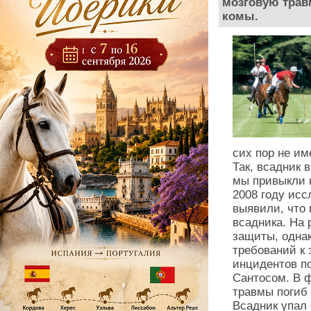
мозговую травм
комы.
сих пор не им
Так, всадник 
мы привыкли н
2008 году ис
выявили, что 
всадника. На 
защиты, однак
требований к
инцидентов п
Сантосом. В ф
травмы погиб 
Всадник упал 