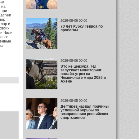
бка
 на
 при
Aachen
лор,
2026-08-06 00:00
йлор и
70 лет Кубку Тевиса по
своих
пробегам
 и Чили
вовсе
денные
на
2026-08-06 00:00
Это не цензура: FEI
запускает мониторинг
онлайн-угроз на
Чемпионате мира 2026 в
Ахене
2026-08-05 00:00
Дегтярев назвал причины
успешной борьбы по
возвращению российских
спортсменов