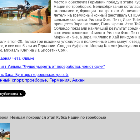
место и обеспечив Германии победу в этапе Ку
Наций по троеборью. Великобритания осталась
втором месте, Франция - на третьем. Англичане
летели на всемирный конный фестиваль CHIO 
сильным составом: Уильям Фокс-Питт, Иззи Тей
принцесса Зара Филлипс, Пигги Френч. Иззи Те
Орландо показали наилучший результат среди 
соотечественников - 4 место. Уильям Фокс-Питт
Морнинг - 9-е, а Зара Филлипс и Хай Кингдом и 
али в топ-20. Только три всадника уложились в положенные семь минут, отве
сс, и все они были из Германии: Сандра Ауффарт, Ингрид Климке (выступала 
), Михаэль Юнг (на Ла Биосетик Сэм).
дарная чета Климке
итт Уильям: "Лучше умереть от переработки, чем от скуки"
с Зара. Бунтарка королевских кровей.
нный спорт
,
троеборье
,
Германия
,
Аахен
ерея:
Немцам покорился этап Кубка Наций по троеборью