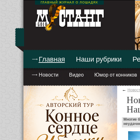
ГЛАВНЫЙ ЖУРНАЛ О ЛОШАДЯХ
Главная
Наши рубрики
Ре
Новости
Видео
Юмор от конников
←
Новос
Нов
На
Многие 
неудачно