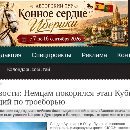
дакция
Спецпроекты
Реклама
Кон
Календарь событий
ти
ости: Немцам покорился этап Куб
ций по троеборью
большие надежды английских болельщиков не сбылись в Аахене: сначала
е выступление Шарлотт Дужардин и Валегро, теперь - второе место в тро
Сандра Ауффарт и Опгун Лунго великолепно
справились с маршрутом кросса CICO3*, заняв 