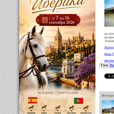
не поп
на кро
Эскаде
Леген
Фокс-П
Филлип
Тэги:
Ко
Фотогал