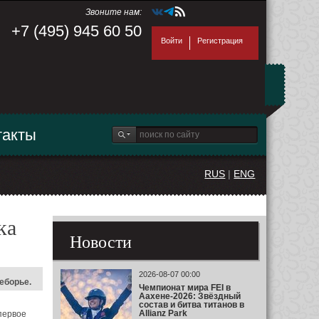
Звоните нам:
+7 (495) 945 60 50
Войти
Регистрация
такты
RUS
|
ENG
ка
Новости
2026-08-07 00:00
еборье.
Чемпионат мира FEI в
Аахене-2026: Звёздный
состав и битва титанов в
Allianz Park
первое