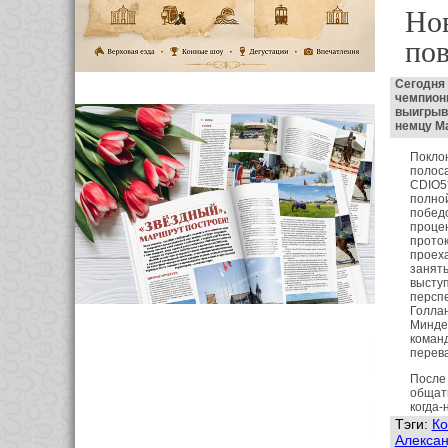
Но
по
Сегодня
чемпионк
выигрыв
немцу Ма
Поклон
полоса
CDIO5*
полной
победо
процен
проток
проеха
занять
выступ
персп
Голлан
Миндер
коман
перева
После 
общать
когда-
Тэги:
Ко
Алексан