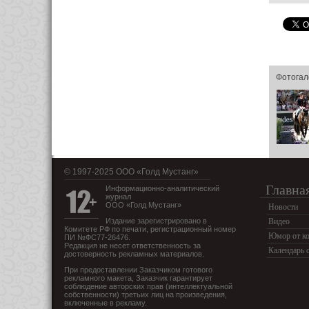
Фотогал
© 1997-2025 OOO «Голд Мустанг»
Главна
Информационно-аналитический
журнал
ООО «Голд Мустанг»
Новости
Издание зарегистрировано в
Видео
Комитете РФ по печати, регистрационный номер
Юмор от ко
ПИ №ФС77-26476.
Редакция не несет ответственность за
Календарь 
достоверность рекламных материалов.
При предоставлении Заказчиком готового
рекламного макета, Заказчик гарантирует
соблюдение авторских прав (интеллектуальной
собственности) третьих лиц на произведения,
включенные в рекламу.