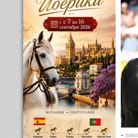
←
Новос