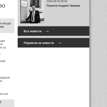
2026-08-04 00:00
ро
Памяти Андрея Чижика
и везде
нии
→
Все новости
здке
→
Подписка на новости
ля
ю за
о
анде
лидером
ев
читься
с