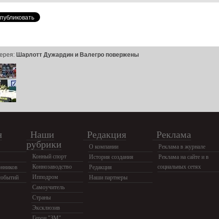
ерея:
Шарлотт Дужардин и Валегро повержены
я
Наши
Редакция
Реклама
рубрики
О компании
Реклама в журнале
Конный спорт
История создания
Реклама на сайте и в
Коннозаводство
социальных сетях
нников
Редакция
Ипподром
событий
Наши партнеры
Самоучитель
Страны
Эксклюзив
Герои "ЗМ"