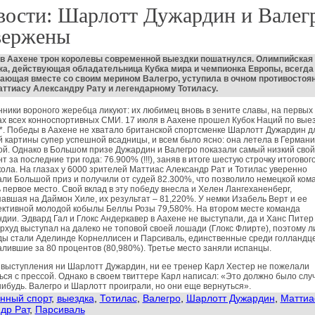
вости: Шарлотт Дужардин и Валег
вержены
 в Аахене трон королевы современной выездки пошатнулся. Олимпийская
а, действующая обладательница Кубка мира и чемпионка Европы, всегда 
ающая вместе со своим мерином Валегро, уступила в очном противостоя
ттиасу Александру Рату и легендарному Тотиласу.
ники вороного жеребца ликуют: их любимец вновь в зените славы, на первых
х всех конноспортивных СМИ. 17 июля в Аахене прошел Кубок Наций по вые
. Победы в Аахене не хватало британской спортсменке Шарлотт Дужардин д
 картины супер успешной всадницы, и всем было ясно: она летела в Германи
й. Однако в Большом призе Дужардин и Валегро показали самый низкий свой
т за последние три года: 76.900% (!!!), заняв в итоге шестую строчку итоговог
ола. На глазах у 6000 зрителей Маттиас Александр Рат и Тотилас уверенно
ли Большой приз и получили от судей 82.300%, что позволило немецкой ком
 первое место. Свой вклад в эту победу внесла и Хелен Лангеханенберг,
авшая на Даймон Хиле, их результат – 81,220%. У немки Изабель Верт и ее
ективной молодой кобылы Беллы Розы 79,580%. На втором месте команда
дии. Эдвард Гал и Глокс Андеркавер в Аахене не выступали, да и Ханс Питер
худ выступал на далеко не топовой своей лошади (Глокс Флирте), поэтому 
ды стали Аделинде Корнеллисен и Парсиваль, единственные среди голландц
лившие за 80 процентов (80,980%). Третье место заняли испанцы.
выступления ни Шарлотт Дужардин, ни ее тренер Карл Хестер не пожелали
ся с прессой. Однако в своем твиттере Карл написал: «Это должно было слу
нибудь. Валегро и Шарлотт проиграли, но они еще вернуться».
нный спорт
,
выездка
,
Тотилас
,
Валегро
,
Шарлотт Дужардин
,
Маттиа
др Рат
,
Парсиваль