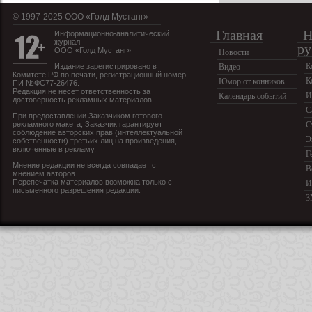
© 1997-2025 OOO «Голд Мустанг»
Главная
Н
Информационно-аналитический
журнал
ру
ООО «Голд Мустанг»
Новости
К
Издание зарегистрировано в
Видео
Комитете РФ по печати, регистрационный номер
К
Юмор от конников
ПИ №ФС77-26476.
Редакция не несет ответственность за
И
Календарь событий
достоверность рекламных материалов.
С
При предоставлении Заказчиком готового
рекламного макета, Заказчик гарантирует
С
соблюдение авторских прав (интеллектуальной
Э
собственности) третьих лиц на произведения,
включенные в рекламу.
Г
Мнение редакции не всегда совпадает с
В
мнением авторов.
Перепечатка материалов возможна только с
И
письменного разрешения редакции.
З