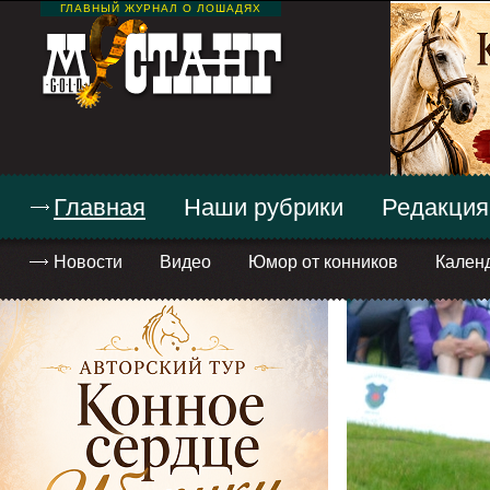
ГЛАВНЫЙ ЖУРНАЛ О ЛОШАДЯХ
Главная
Наши рубрики
Редакция
Новости
Видео
Юмор от конников
Кален