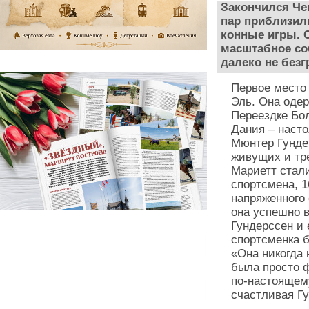
Закончился Че
пар приблизил
конные игры. С
масштабное со
далеко не безг
Первое место
Эль. Она одер
Переездке Бо
Дания – наст
Мюнтер Гунде
живущих и тр
Мариетт стал
спортсмена, 1
напряженного 
она успешно 
Гундерссен и 
спортсменка б
«Она никогда 
была просто 
по-настоящему
счастливая Г