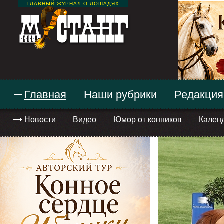
ГЛАВНЫЙ ЖУРНАЛ О ЛОШАДЯХ
Главная
Наши рубрики
Редакция
Новости
Видео
Юмор от конников
Кален