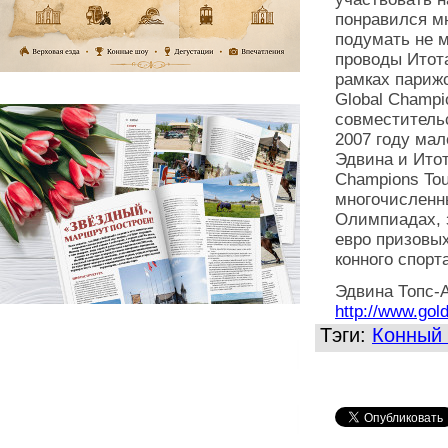
понравился мне
подумать не м
проводы Итота
рамках парижс
Global Champi
совместитель
2007 году мал
Эдвина и Ито
Champions Tou
многочисленны
Олимпиадах, 
евро призовы
конного спорт
Эдвина Топс-А
http://www.gol
Тэги:
Конный 