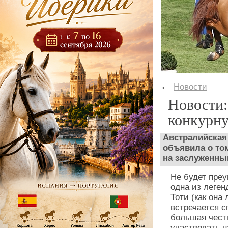
←
Новости
Новости:
конкурн
Австралийская
объявила о том
на заслуженны
Не будет преу
одна из леген
Тоти (как она
встречается с
большая честь
участвовать н