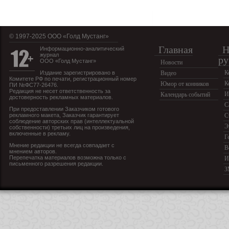
© 1997-2025 OOO «Голд Мустанг»
Главная
Н
Информационно-аналитический
журнал
ру
ООО «Голд Мустанг»
Новости
К
Издание зарегистрировано в
Видео
Комитете РФ по печати, регистрационный номер
К
Юмор от конников
ПИ №ФС77-26476.
Редакция не несет ответственность за
И
Календарь событий
достоверность рекламных материалов.
С
При предоставлении Заказчиком готового
рекламного макета, Заказчик гарантирует
С
соблюдение авторских прав (интеллектуальной
Э
собственности) третьих лиц на произведения,
включенные в рекламу.
Г
Мнение редакции не всегда совпадает с
В
мнением авторов.
Перепечатка материалов возможна только с
И
письменного разрешения редакции.
З