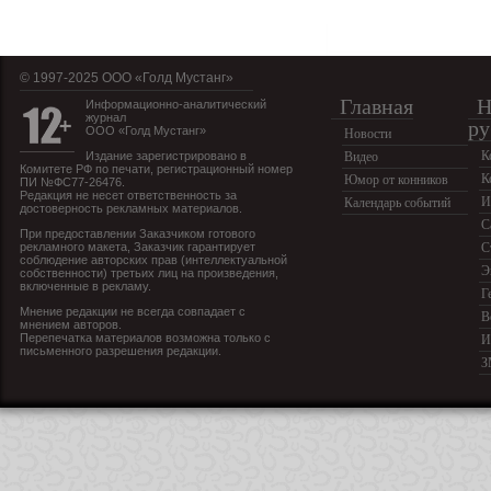
© 1997-2025 OOO «Голд Мустанг»
Главная
Н
Информационно-аналитический
журнал
ру
ООО «Голд Мустанг»
Новости
К
Издание зарегистрировано в
Видео
Комитете РФ по печати, регистрационный номер
К
Юмор от конников
ПИ №ФС77-26476.
Редакция не несет ответственность за
И
Календарь событий
достоверность рекламных материалов.
С
При предоставлении Заказчиком готового
рекламного макета, Заказчик гарантирует
С
соблюдение авторских прав (интеллектуальной
Э
собственности) третьих лиц на произведения,
включенные в рекламу.
Г
Мнение редакции не всегда совпадает с
В
мнением авторов.
Перепечатка материалов возможна только с
И
письменного разрешения редакции.
З