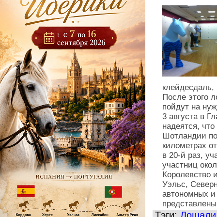
клейдесдаль, 
После этого л
пойдут на нуж
3 августа в Г
надеятся, что
Шотландии пос
километрах от
в 20-й раз, у
участниц окол
Королевство и
Уэльс, Северн
автономных и
представлены
Тэги:
Лошади