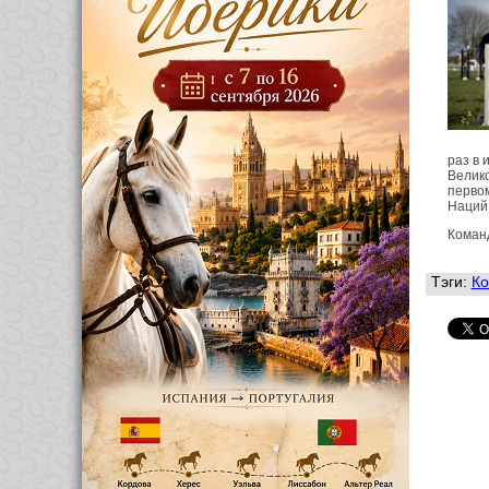
раз в 
Велико
первом
Наций 
Коман
Тэги:
Ко