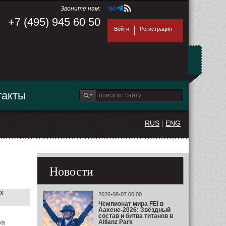
Звоните нам:
+7 (495) 945 60 50
Войти
Регистрация
такты
RUS
|
ENG
Новости
х
2026-08-07 00:00
Чемпионат мира FEI в
Аахене-2026: Звёздный
состав и битва титанов в
Allianz Park
ка