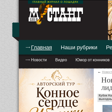
ГЛАВНЫЙ ЖУРНАЛ О ЛОШАДЯХ
Главная
Наши рубрики
Ре
Новости
Видео
Юмор от конников
←
Новос
Нов
лид
Кубок На
выходных