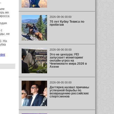
,
ьем
ерь же
кросса
2026-08-06 00:00
70 лет Кубку Тевиса по
лодая
пробегам
 с
ды, не
). На
убка
2026-08-06 00:00
Это не цензура: FEI
html
запускает мониторинг
онлайн-угроз на
Чемпионате мира 2026 в
Ахене
2026-08-05 00:00
Дегтярев назвал причины
успешной борьбы по
возвращению российских
спортсменов