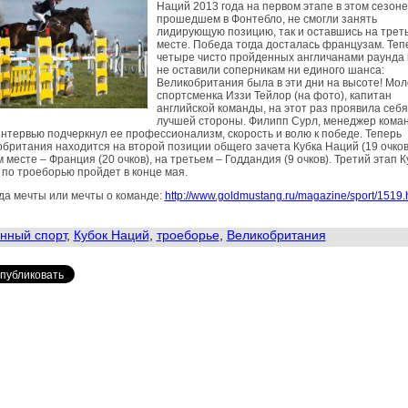
Наций 2013 года на первом этапе в этом сезоне
прошедшем в Фонтебло, не смогли занять
лидирующую позицию, так и оставшись на трет
месте. Победа тогда досталась французам. Теп
четыре чисто пройденных англичанами раунда 
не оставили соперникам ни единого шанса:
Великобритания была в эти дни на высоте! Мо
спортсменка Иззи Тейлор (на фото), капитан
английской команды, на этот раз проявила себя
лучшей стороны. Филипп Сурл, менеджер коман
интервью подчеркнул ее профессионализм, скорость и волю к победе. Теперь
британия находится на второй позиции общего зачета Кубка Наций (19 очков
 месте – Франция (20 очков), на третьем – Годдандия (9 очков). Третий этап К
по троеборью пройдет в конце мая.
да мечты или мечты о команде:
http://www.goldmustang.ru/magazine/sport/1519.
нный спорт
,
Кубок Наций
,
троеборье
,
Великобритания