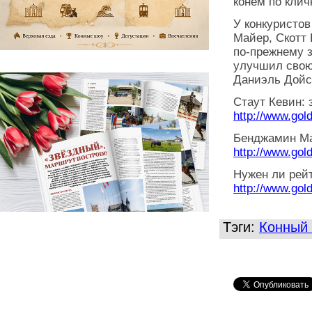
конем по клич
У конкуристов
Майер, Скотт
по-прежнему 
улучшил свою 
Даниэль Дойс
Стаут Кевин: 
http://www.gol
Бенджамин Ма
http://www.gol
Нужен ли рей
http://www.gol
Тэги:
Конный 