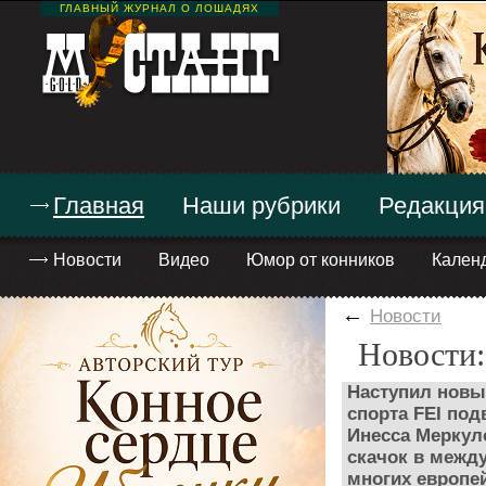
ГЛАВНЫЙ ЖУРНАЛ О ЛОШАДЯХ
Главная
Наши рубрики
Редакция
Новости
Видео
Юмор от конников
Кален
←
Новости
Новости:
Наступил новы
спорта FEI под
Инесса Меркул
скачок в межд
многих европей