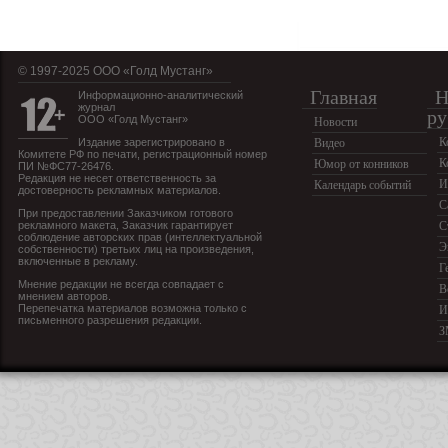
© 1997-2025 OOO «Голд Мустанг»
Главная
Н
Информационно-аналитический
журнал
ру
ООО «Голд Мустанг»
Новости
К
Издание зарегистрировано в
Видео
Комитете РФ по печати, регистрационный номер
К
Юмор от конников
ПИ №ФС77-26476.
Редакция не несет ответственность за
И
Календарь событий
достоверность рекламных материалов.
С
При предоставлении Заказчиком готового
рекламного макета, Заказчик гарантирует
С
соблюдение авторских прав (интеллектуальной
Э
собственности) третьих лиц на произведения,
включенные в рекламу.
Г
Мнение редакции не всегда совпадает с
В
мнением авторов.
Перепечатка материалов возможна только с
И
письменного разрешения редакции.
З