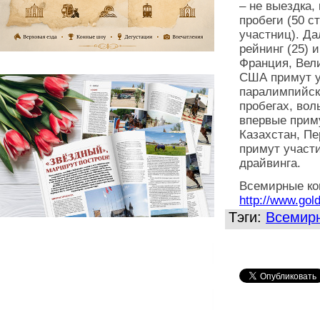
– не выездка,
пробеги (50 с
участниц). Да
рейнинг (25) 
Франция, Вел
США примут у
паралимпийско
пробегах, вол
впервые приму
Казахстан, П
примут участи
драйвинга.
Всемирные ко
http://www.gol
Тэги:
Всемирн