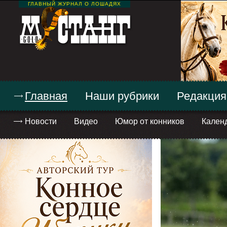
ГЛАВНЫЙ ЖУРНАЛ О ЛОШАДЯХ
Главная
Наши рубрики
Редакция
Новости
Видео
Юмор от конников
Кален