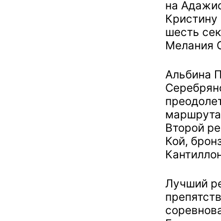
на Адажио
Кристину 
шесть сек
Мелания С
Альбина П
Серебряно
преодоле
маршрута 
Второй ре
Кой, брон
Кантиллон
Лучший ре
препятств
соревнова