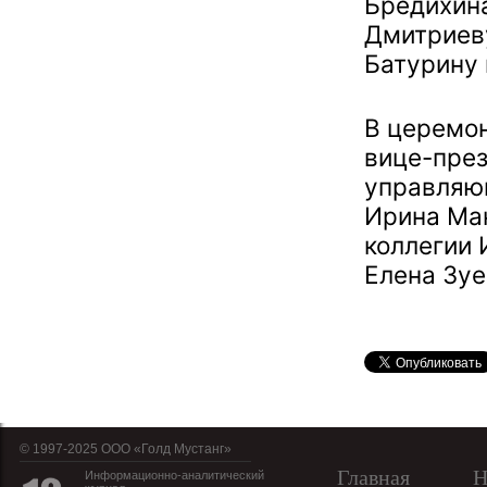
Бредихина
Дмитриеву
Батурину 
В церемо
вице-през
управляющ
Ирина Мак
коллегии 
Елена Зуе
© 1997-2025 OOO «Голд Мустанг»
Главная
Н
Информационно-аналитический