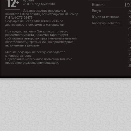
журнал
ру
ООО «Голд Мустанг»
Новости
К
Издание зарегистрировано в
Видео
Комитете РФ по печати, регистрационный номер
К
Юмор от конников
ПИ №ФС77-26476.
Редакция не несет ответственность за
И
Календарь событий
достоверность рекламных материалов.
С
При предоставлении Заказчиком готового
рекламного макета, Заказчик гарантирует
С
соблюдение авторских прав (интеллектуальной
Э
собственности) третьих лиц на произведения,
включенные в рекламу.
Г
Мнение редакции не всегда совпадает с
В
мнением авторов.
Перепечатка материалов возможна только с
И
письменного разрешения редакции.
З