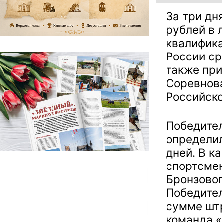
За три дн
рублей в 
квалифика
России ср
также при
Соревнов
Российско
Победите
определил
дней. В к
спортсмен
Бронзовог
Победите
сумме шт
команда «