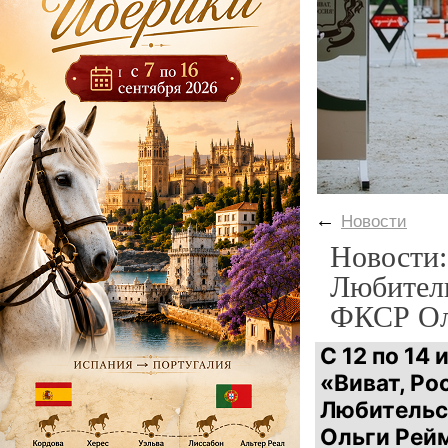
←
Новости
Новости:
Любитель
ФКСР Ол
С 12 по 14
«Виват, Ро
Любительс
Ольги Рей