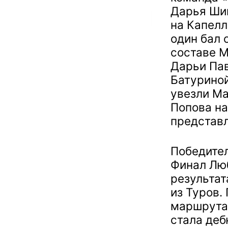
Дарья Ши
на Капелл
один бал 
составе М
Дарьи Пав
Батуриной
увезли Ма
Попова на
представ
Победител
Финал Люб
результа
из Туров.
маршрута 
стала деб