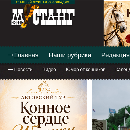
ГЛАВНЫЙ ЖУРНАЛ О ЛОШАДЯХ
Главная
Наши рубрики
Редакция
Новости
Видео
Юмор от конников
Кален