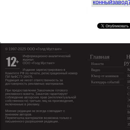
конныйзавод
© 1997-2025 OOO «Голд Мустанг»
Главная
Н
Информационно-аналитический
журнал
ру
ООО «Голд Мустанг»
Новости
К
Издание зарегистрировано в
Видео
Комитете РФ по печати, регистрационный номер
К
Юмор от конников
ПИ №ФС77-26476.
Редакция не несет ответственность за
И
Календарь событий
достоверность рекламных материалов.
С
При предоставлении Заказчиком готового
рекламного макета, Заказчик гарантирует
С
соблюдение авторских прав (интеллектуальной
Э
собственности) третьих лиц на произведения,
включенные в рекламу.
Г
Мнение редакции не всегда совпадает с
В
мнением авторов.
Перепечатка материалов возможна только с
И
письменного разрешения редакции.
З