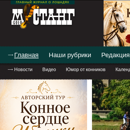
ГЛАВНЫЙ ЖУРНАЛ О ЛОШАДЯХ
Главная
Наши рубрики
Редакция
Новости
Видео
Юмор от конников
Кален