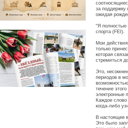
соотносящиес
за поддержку 
ожидая рожде
"Я полностью
спорта (FEI).
Мои действия 
только принес
которая связа
стремиться д
Это, несомне
периодов в мо
возможностью 
течение этого
электронные п
Каждое слово
когда-либо уз
В настоящее в
Это было зап