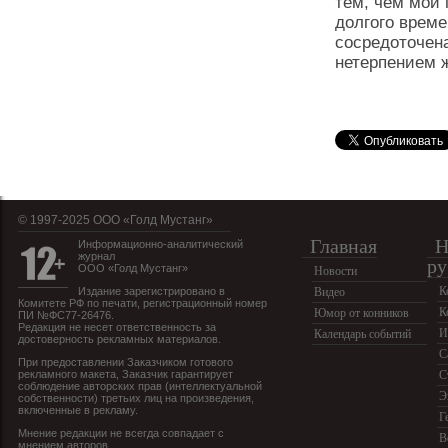
тем, чем мой 
долгого време
сосредоточена
нетерпением 
© 1997-2025 OOO «Голд Мустанг»
Главная
Н
Информационно-аналитический
журнал
ру
ООО «Голд Мустанг»
Новости
К
Издание зарегистрировано в
Видео
Комитете РФ по печати, регистрационный номер
К
Юмор от конников
ПИ №ФС77-26476.
Редакция не несет ответственность за
И
Календарь событий
достоверность рекламных материалов.
С
При предоставлении Заказчиком готового
рекламного макета, Заказчик гарантирует
С
соблюдение авторских прав (интеллектуальной
Э
собственности) третьих лиц на произведения,
включенные в рекламу.
Г
Мнение редакции не всегда совпадает с
В
мнением авторов.