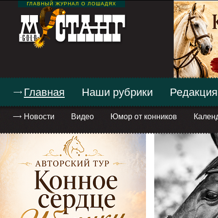
ГЛАВНЫЙ ЖУРНАЛ О ЛОШАДЯХ
Главная
Наши рубрики
Редакция
Новости
Видео
Юмор от конников
Кален