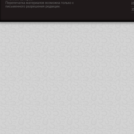
Перепечатка материалов возможна только с
И
письменного разрешения редакции.
З