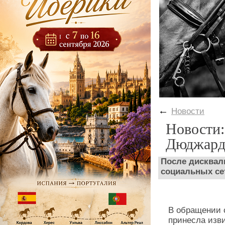
←
Новости
Новости
Дюджард
После дисквал
социальных се
В обращении с
принесла изви