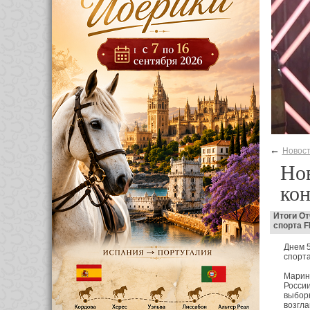
←
Новос
Но
ко
Итоги От
спорта 
Днем 5
спорта
Марина
России
выбор
возгла