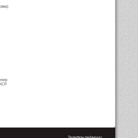
овка)
енер
ФКСР
Телефон редакции: