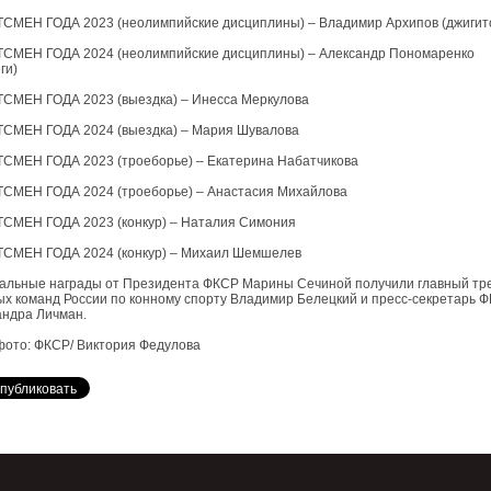
СМЕН ГОДА 2023 (неолимпийские дисциплины) – Владимир Архипов (джигит
СМЕН ГОДА 2024 (неолимпийские дисциплины) – Александр Пономаренко
ги)
СМЕН ГОДА 2023 (выездка) – Инесса Меркулова
СМЕН ГОДА 2024 (выездка) – Мария Шувалова
СМЕН ГОДА 2023 (троеборье) – Екатерина Набатчикова
СМЕН ГОДА 2024 (троеборье) – Анастасия Михайлова
СМЕН ГОДА 2023 (конкур) – Наталия Симония
СМЕН ГОДА 2024 (конкур) – Михаил Шемшелев
альные награды от Президента ФКСР Марины Сечиной получили главный тр
х команд России по конному спорту Владимир Белецкий и пресс-секретарь 
андра Личман.
фото: ФКСР/ Виктория Федулова