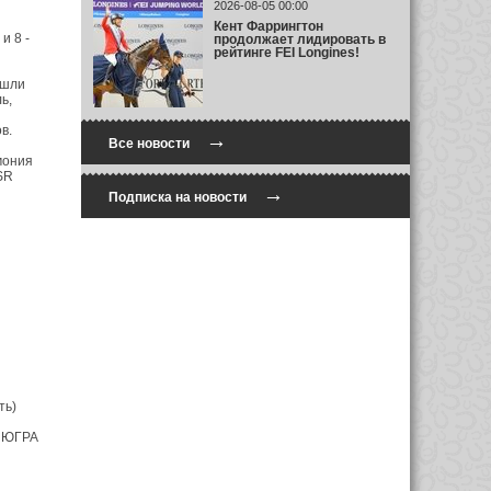
2026-08-05 00:00
Кент Фаррингтон
и 8 -
продолжает лидировать в
рейтинге FEI Longines!
ошли
ь,
в.
→
Все новости
мония
SR
→
Подписка на новости
ть)
а ЮГРА