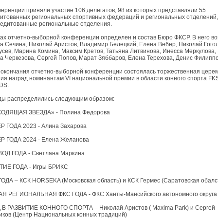
еренции приняли участие 106 делегатов, 98 из которых представляли 55
итованных региональных спортивных федераций и региональных отделений, 
редитованные региональные отделения.
ах отчетно-выборной конференции определен и состав Бюро ФКСР. В него в
 Сечина, Николай Аристов, Владимир Белецкий, Елена Вебер, Николай Гогол
усев, Марина Комина, Максим Кретов, Татьяна Литвинова, Инесса Меркулова,
 Черкезова, Сергей Попов, Марат Зяббаров, Елена Терехова, Денис Филиппо
 окончания отчетно-выборной конференции состоялась торжественная цере
ия наград номинантам VI национальной премии в области конного спорта FK
DS.
ды распределились следующим образом:
ОДЯЩАЯ ЗВЕЗДА» - Полина Федорова
Р ГОДА 2023 - Алина Захарова
Р ГОДА 2024 - Елена Желанова
ОД ГОДА - Светлана Маркина
ИЕ ГОДА - Игры БРИКС
ОДА – КСК HORSEKA (Московская область) и КСК Гермес (Саратовская обалс
Я РЕГИОНАЛЬНАЯ ФКС ГОДА - ФКС Ханты-Мансийского автономного округ
 В РАЗВИТИЕ КОННОГО СПОРТА – Николай Аристов ( Maxima Park) и Сергей
иков (Центр Национальных конных традиций)