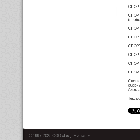
СПОРТ
СПОРТ
(пробе
СПОРТ
СПОРТ
СПОРТ
СПОРТ
СПОРТ
СПОРТ
Специ
сборны
Алекс
Текст/
© 1997-2025 OOO «Голд Мустанг»