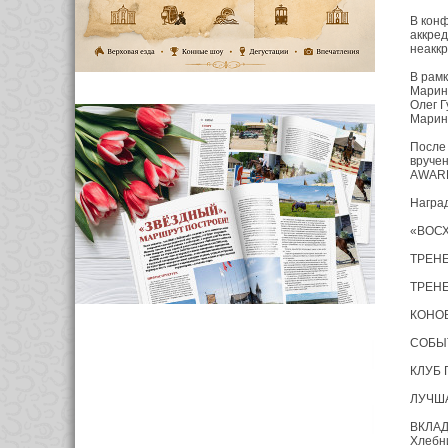
В конф
аккред
неакк
В рамк
Марина
Олег Г
Марина
После
вручен
AWAR
Награ
«ВОСХ
ТРЕНЕ
ТРЕНЕ
КОНОВ
СОБЫТ
КЛУБ Г
ЛУЧША
ВКЛАД
Хлебн