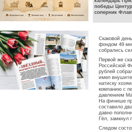
календарь Приз
победы Центур
соперник Флав
Cкаковой ден
фондом 49 мил
собрались си
Первой же ск
Российской Фе
рублей собрал
имел внушите
натиску хозяи
компанию с п
давлением Ма
На финише пр
составило два
давно пополн
Гёл, замкнул 
Следом состо