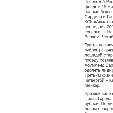
Чеченской Ре
фондом 15 ми
полные боксы
Сирдина и Гав
КСК «Ахмат» 
последних 200
соперника. На
Варлам. Четв
Третья по зна
рублей) скачк
лошадей стар
победу хозяе
Хоумленд Ба
одолеть лиди
Третьим фини
четвёртой – К
Мейкер.
Чрезвычайно 
Приза Города
рублей. По ди
левом поворот