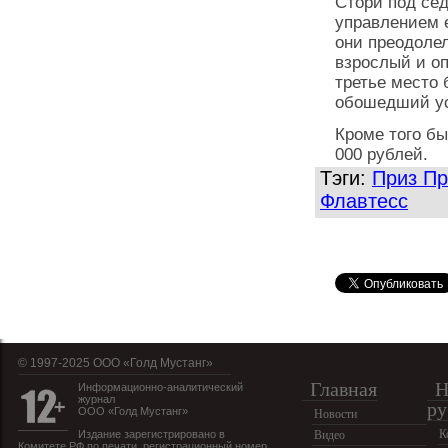
Стори под се
управлением 
они преодоле
взрослый и о
третье место
обошедший ус
Кроме того бы
000 рублей.
Тэги:
Приз Пр
Флавтесс
© 1997-2025 OOO «Голд Мустанг»
Главная
Н
Информационно-аналитический
журнал
ру
ООО «Голд Мустанг»
Новости
К
Издание зарегистрировано в
Видео
Комитете РФ по печати, регистрационный номер