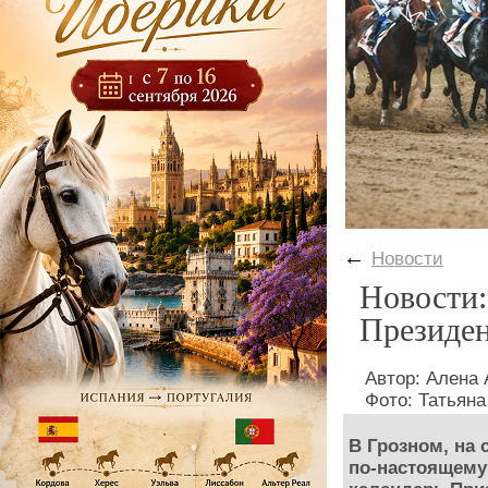
←
Новости
Новости:
Президе
Автор: Ален
Фото: Татья
В Грозном, на
по-настоящему