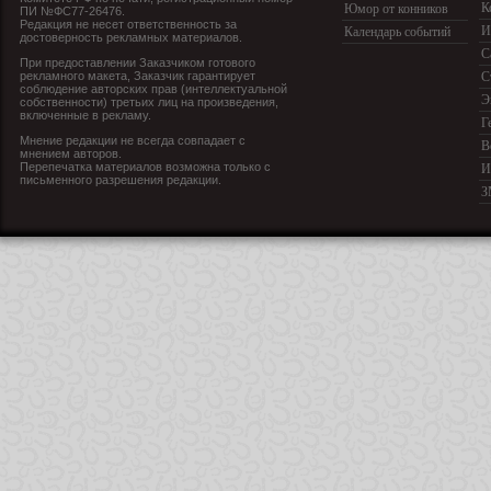
К
Юмор от конников
ПИ №ФС77-26476.
Редакция не несет ответственность за
И
Календарь событий
достоверность рекламных материалов.
С
При предоставлении Заказчиком готового
рекламного макета, Заказчик гарантирует
С
соблюдение авторских прав (интеллектуальной
Э
собственности) третьих лиц на произведения,
включенные в рекламу.
Г
Мнение редакции не всегда совпадает с
В
мнением авторов.
Перепечатка материалов возможна только с
И
письменного разрешения редакции.
З