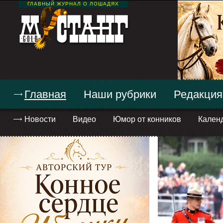
ГЛАВНЫЙ ЖУРНАЛ О ЛОШАДЯХ
Главная
Наши рубрики
Редакция
Новости
Видео
Юмор от конников
Кален