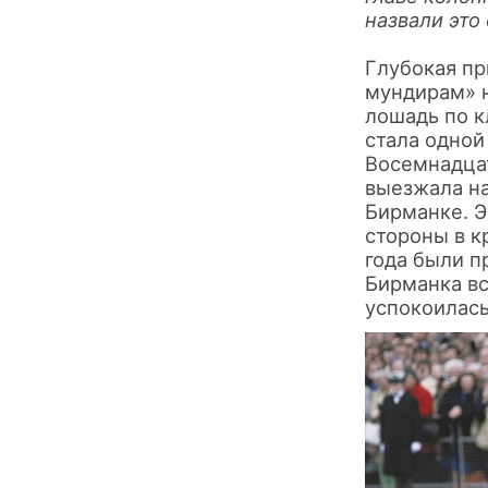
назвали это
Глубокая пр
мундирам» н
лошадь по 
стала одной
Восемнадцат
выезжала на
Бирманке. Э
стороны в к
года были 
Бирманка вс
успокоилась