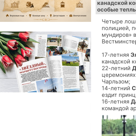
канадской ко
особые теплы
Четыре лош
полицией, 
мундиров» 
Вестминстер
17-летняя
Э
канадской к
22-летний
церемониях
Чарльзом;
14-летний
С
ездит принц
16-летняя
Д
командой ар