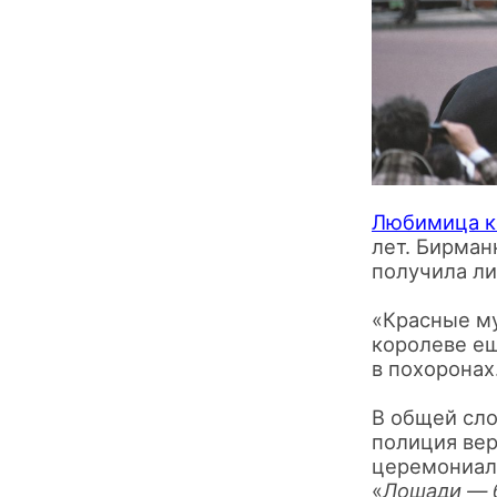
Любимица к
лет. Бирман
получила ли
«Красные м
королеве е
в похоронах
В общей сло
полиция вер
церемониал
«
Лошади — б