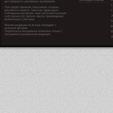
Календарь событий
достоверность рекламных материалов.
С
При предоставлении Заказчиком готового
рекламного макета, Заказчик гарантирует
С
соблюдение авторских прав (интеллектуальной
Э
собственности) третьих лиц на произведения,
включенные в рекламу.
Г
Мнение редакции не всегда совпадает с
В
мнением авторов.
Перепечатка материалов возможна только с
И
письменного разрешения редакции.
З