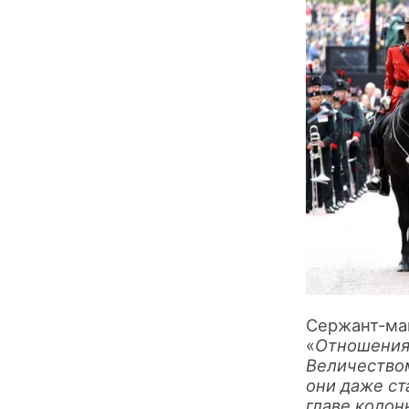
Сержант-май
«
Отношения,
Величеством
они даже ст
главе колон