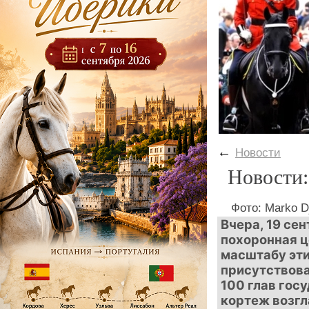
←
Новости
Новости:
Фото: Marko Dj
Вчера, 19 се
похоронная ц
масштабу эти
присутствова
100 глав гос
кортеж возгл