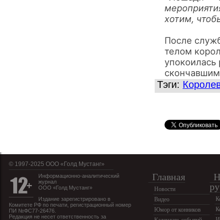
мероприяти
хотим, чтоб
После служб
телом корол
упокоилась 
скончавшим
Тэги:
Королев
© 1997-2025 OOO «Голд Мустанг»
Главная
Н
Информационно-аналитический
журнал
ру
ООО «Голд Мустанг»
Новости
К
Издание зарегистрировано в
Видео
Комитете РФ по печати, регистрационный номер
К
Юмор от конников
ПИ №ФС77-26476.
Редакция не несет ответственность за
И