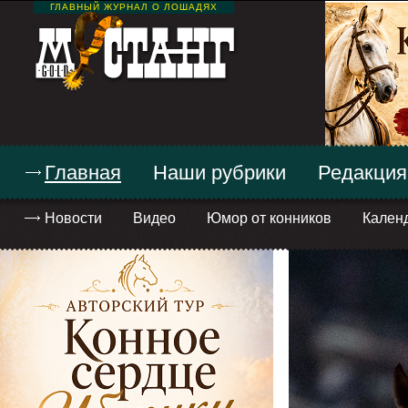
ГЛАВНЫЙ ЖУРНАЛ О ЛОШАДЯХ
Главная
Наши рубрики
Редакция
Новости
Видео
Юмор от конников
Кален