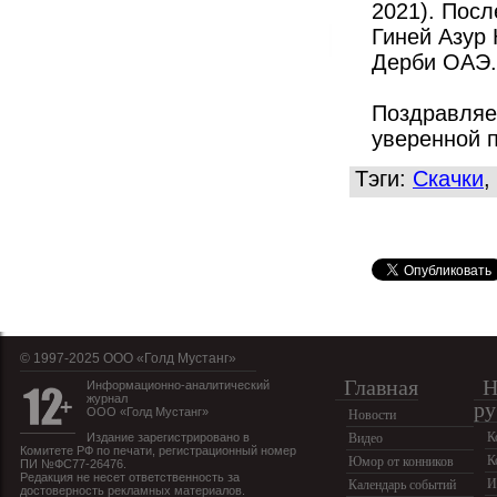
2021). Посл
Гиней Азур 
Дерби ОАЭ.
Поздравляе
уверенной 
Тэги:
Скачки
,
© 1997-2025 OOO «Голд Мустанг»
Главная
Н
Информационно-аналитический
журнал
ру
ООО «Голд Мустанг»
Новости
К
Издание зарегистрировано в
Видео
Комитете РФ по печати, регистрационный номер
К
Юмор от конников
ПИ №ФС77-26476.
Редакция не несет ответственность за
И
Календарь событий
достоверность рекламных материалов.