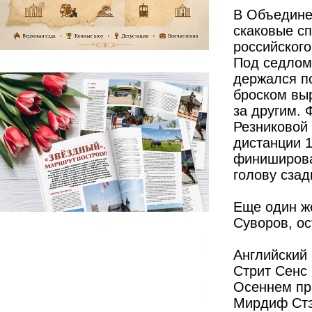
В Объедине
скаковые с
российског
Под седлом
держался п
броском вы
за другим.
Резниковой 
дистанции 1
финиширова
голову сзад
Еще один ж
Суворов, ос
Английский
Стрит Сенс 
Осеннем при
Мирдиф Стэ