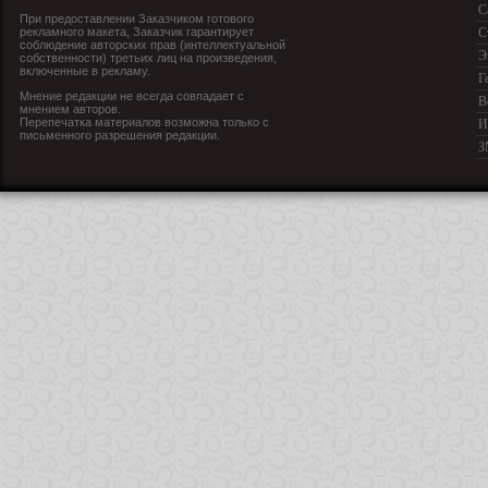
С
При предоставлении Заказчиком готового
рекламного макета, Заказчик гарантирует
С
соблюдение авторских прав (интеллектуальной
Э
собственности) третьих лиц на произведения,
включенные в рекламу.
Г
Мнение редакции не всегда совпадает с
В
мнением авторов.
Перепечатка материалов возможна только с
И
письменного разрешения редакции.
З