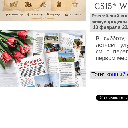
CSI5*-W
Российский ко
межународном 
13 февраля 20
В субботу
летнем Тул
см с пере
первом мес
Тэги:
конный 