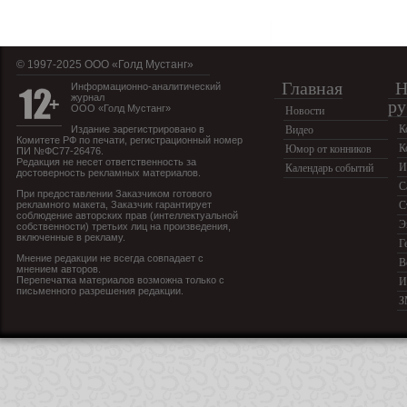
© 1997-2025 OOO «Голд Мустанг»
Главная
Н
Информационно-аналитический
журнал
ру
ООО «Голд Мустанг»
Новости
К
Издание зарегистрировано в
Видео
Комитете РФ по печати, регистрационный номер
К
Юмор от конников
ПИ №ФС77-26476.
Редакция не несет ответственность за
И
Календарь событий
достоверность рекламных материалов.
С
При предоставлении Заказчиком готового
рекламного макета, Заказчик гарантирует
С
соблюдение авторских прав (интеллектуальной
Э
собственности) третьих лиц на произведения,
включенные в рекламу.
Г
Мнение редакции не всегда совпадает с
В
мнением авторов.
Перепечатка материалов возможна только с
И
письменного разрешения редакции.
З