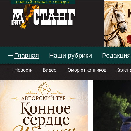
ГЛАВНЫЙ ЖУРНАЛ О ЛОШАДЯХ
Главная
Наши рубрики
Редакция
Новости
Видео
Юмор от конников
Кален