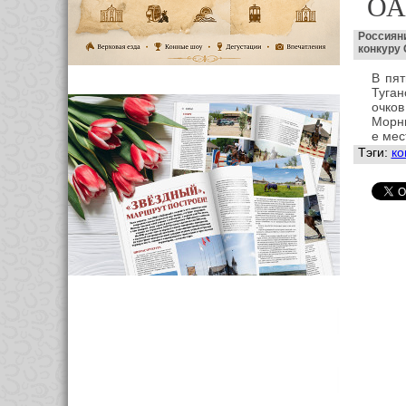
ОА
Россиян
конкуру 
В пят
Туга
очков
Морни
е мес
Тэги:
ко