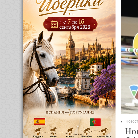
←
Новос
Нов