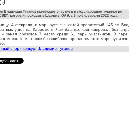
Э
ин Владимир Туганов принимает участие в международном турнире по
CSI3*, который проходит в Шардже, ОАЭ, с 3 по 6 февраля 2022 года.
ницу, 4 февраля, в маршруте с высотой препятствий 145 см Вл
нов выступил на Карремент Чампбланке, финишировал без штр
 и занял призовое 7 место среди 61 пары участников. В паре
нгом спортсмен тоже безошибочно преодолел этот маршрут и зан
то.
нный спорт
,
конкур
,
Владимир Туганов