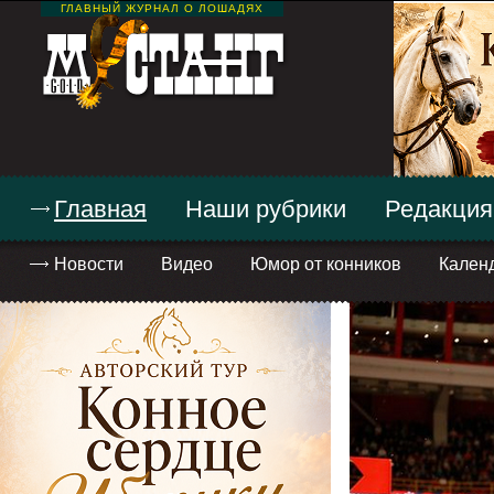
ГЛАВНЫЙ ЖУРНАЛ О ЛОШАДЯХ
Главная
Наши рубрики
Редакция
Новости
Видео
Юмор от конников
Кален