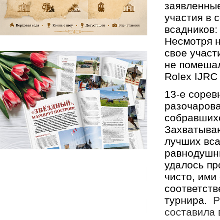
заявленные 
участия в 
всадников:
Несмотря н
свое участ
не помешал
Rolex IJRC 
13-е соревн
разочарова
собравшихс
Захватываю
лучших вса
равнодушны
удалось пр
чисто, ими
соответств
турнира. 
 
составила 