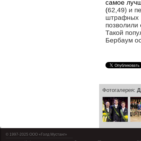
самое лучш
(
62,49) и п
штрафных б
позволили 
Такой попу
Бербаум ос
Фотогалерея:
Д
© 1997-2025 OOO «Голд Мустанг»