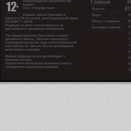
Главная
Н
Информационно-аналитический
журнал
ру
ООО «Голд Мустанг»
Новости
К
Издание зарегистрировано в
Видео
Комитете РФ по печати, регистрационный номер
К
Юмор от конников
ПИ №ФС77-26476.
Редакция не несет ответственность за
И
Календарь событий
достоверность рекламных материалов.
С
При предоставлении Заказчиком готового
рекламного макета, Заказчик гарантирует
С
соблюдение авторских прав (интеллектуальной
Э
собственности) третьих лиц на произведения,
включенные в рекламу.
Г
Мнение редакции не всегда совпадает с
В
мнением авторов.
Перепечатка материалов возможна только с
И
письменного разрешения редакции.
З