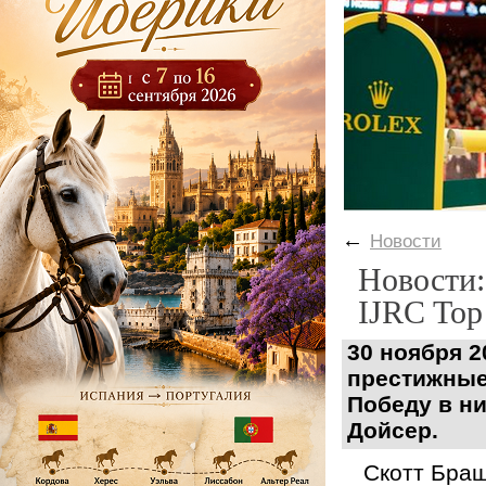
←
Новости
Новости:
IJRC Top 
30 ноября 2
престижные 
Победу в н
Дойсер.
Скотт Браш