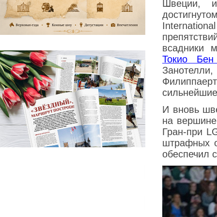
Швеции, и
достигнут
Internatio
препятств
всадники 
Токио Бен
Занотелл
Филиппае
сильнейшие
И вновь шв
на вершине
Гран-при L
штрафных о
обеспечил с