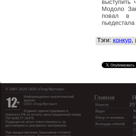
выступить 
Модоло За
повал в 
пьедестала 
Тэги:
конкур
,
© 1997-2025 OOO «Голд Мустанг»
Главная
Н
Информационно-аналитический
журнал
ру
ООО «Голд Мустанг»
Новости
К
Издание зарегистрировано в
Видео
Комитете РФ по печати, регистрационный номер
К
Юмор от конников
ПИ №ФС77-26476.
Редакция не несет ответственность за
И
Календарь событий
достоверность рекламных материалов.
С
При предоставлении Заказчиком готового