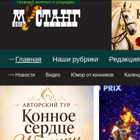
ГЛАВНЫЙ ЖУРНАЛ О ЛОШАДЯХ
Главная
Наши рубрики
Редакция
Новости
Видео
Юмор от конников
Кален