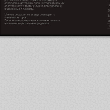
рекламного макета, Заказчик гарантирует
С
соблюдение авторских прав (интеллектуальной
Э
собственности) третьих лиц на произведения,
включенные в рекламу.
Г
Мнение редакции не всегда совпадает с
В
мнением авторов.
Перепечатка материалов возможна только с
И
письменного разрешения редакции.
З