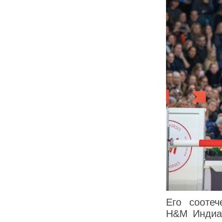
Его сооте
H&M Индиан