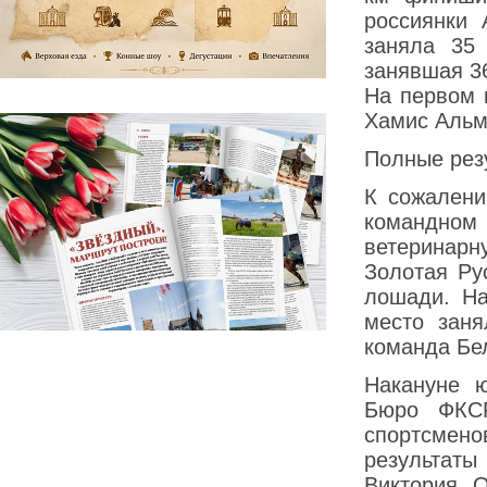
россиянки 
заняла 35
занявшая 3
На первом 
Хамис Альм
Полные рез
К сожалени
командном 
ветеринар
Золотая Ру
лошади. На
место заня
команда Бе
Накануне ю
Бюро ФКС
спортсмен
результаты
Виктория 