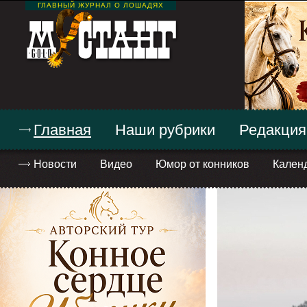
ГЛАВНЫЙ ЖУРНАЛ О ЛОШАДЯХ
Главная
Наши рубрики
Редакция
Новости
Видео
Юмор от конников
Кален