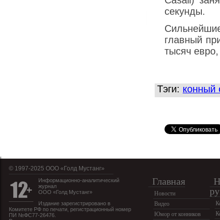
Casall) за
секунды.
Сильнейшие
главный пр
тысяч евро,
Тэги:
конный 
© 1997-2025 OOO «Голд Мустанг»
Главная
Н
Информационно-аналитический
журнал
ру
ООО «Голд Мустанг»
Новости
К
Издание зарегистрировано в
Видео
Комитете РФ по печати, регистрационный номер
К
Юмор от конников
ПИ №ФС77-26476.