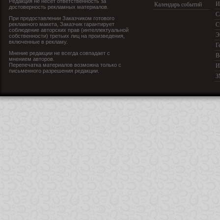
Редакция не несет ответственность за
И
Календарь событий
достоверность рекламных материалов.
С
При предоставлении Заказчиком готового
рекламного макета, Заказчик гарантирует
С
соблюдение авторских прав (интеллектуальной
Э
собственности) третьих лиц на произведения,
включенные в рекламу.
Г
Мнение редакции не всегда совпадает с
В
мнением авторов.
Перепечатка материалов возможна только с
И
письменного разрешения редакции.
З