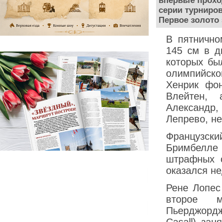
впервые прохо
серии турниров
Первое золото
В пятнично
145 см в д
которых бы
олимпийск
Хенрик фо
Влейтен, 
Александр
Лепрево, не
Французск
Бримбелле
штрафных о
оказался н
Рене Лопес
второе м
Пьерджорд