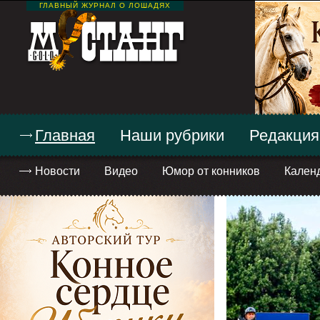
ГЛАВНЫЙ ЖУРНАЛ О ЛОШАДЯХ
Главная
Наши рубрики
Редакция
Новости
Видео
Юмор от конников
Кален