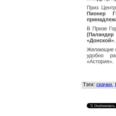
Приз Центр
Пионер Г
принадлеж
В Призе Го
(Паланде
«Донской»
.
Желающие м
удобно ра
«Астория».
Тэги:
скачки
,