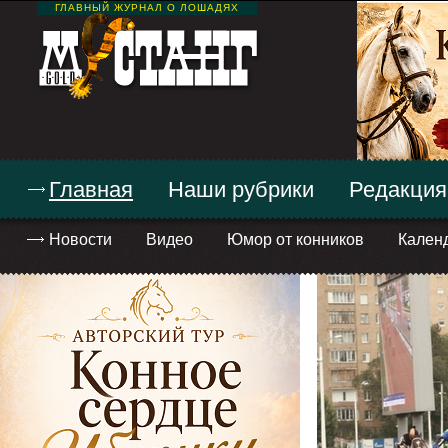
ГЛАВНЫЙ ЖУРНАЛ О ЛОШАДЯХ
Главная
Наши рубрики
Редакция
Новости
Видео
Юмор от конников
Кален