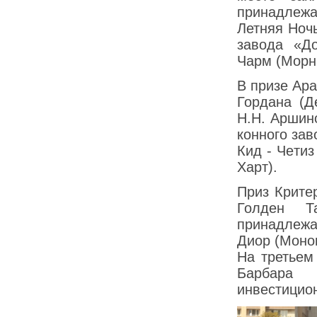
принадлеж
Летняя Ночь
завода «До
Чарм (Мoрни
В призе Ар
Гордана (Д
Н.Н. Аршин
конного за
Кид - Чeтиз
Xарт).
Приз Крите
Голден Т
принадлеж
Диор (Moнoм
На третьем
Барбара 
инвестицио