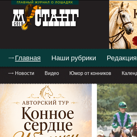
ГЛАВНЫЙ ЖУРНАЛ О ЛОШАДЯХ
Главная
Наши рубрики
Редакция
Новости
Видео
Юмор от конников
Кален