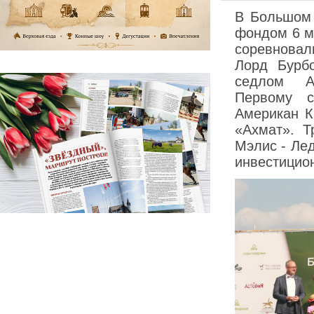
В Большом 
фондом 6 м
соревновал
Лорд Бурб
седлом Ал
Первому с
Американ К
«Ахмат». Т
Мэлис - Лe
инвестицио