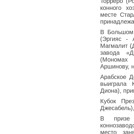
Торреро (Р
конного хо
месте Стар
принадлежа
В Большом 
(Эргияс - 
Магмалит (
завода «Д
(Mономах 
Аршинову, н
Арабское Д
выиграла 
Диона), пр
Кубок Пре
Джесaбель)
В призе 
коннозавод
место зан