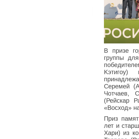
В призе го
группы дл
победител
Kэтигоу)
принадлеж
Серемей (A
Чотчаев, 
(Рейcкаp Р
«Восход» на
Приз памят
лет и стар
Хари) из к