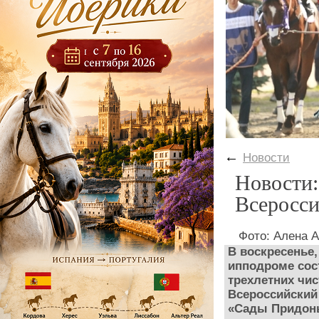
←
Новости
Новости
Всеросси
Фото: Алена А
В воскресенье,
ипподроме сост
трехлетних чи
Всероссийский
«Сады Придон