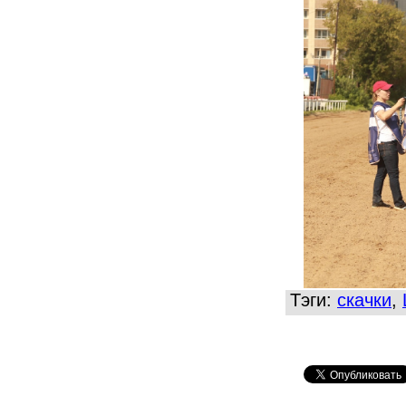
Тэги:
скачки
,