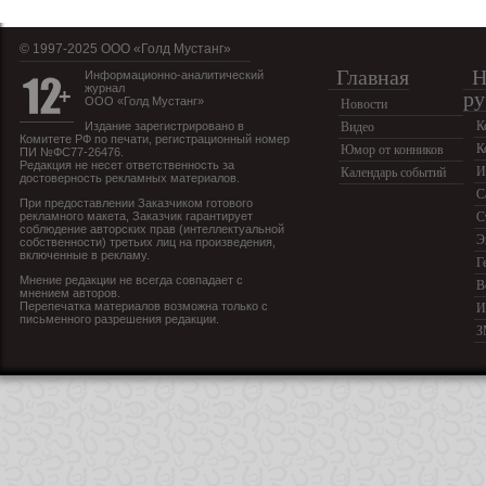
© 1997-2025 OOO «Голд Мустанг»
Главная
Н
Информационно-аналитический
журнал
ру
ООО «Голд Мустанг»
Новости
К
Издание зарегистрировано в
Видео
Комитете РФ по печати, регистрационный номер
К
Юмор от конников
ПИ №ФС77-26476.
Редакция не несет ответственность за
И
Календарь событий
достоверность рекламных материалов.
С
При предоставлении Заказчиком готового
рекламного макета, Заказчик гарантирует
С
соблюдение авторских прав (интеллектуальной
Э
собственности) третьих лиц на произведения,
включенные в рекламу.
Г
Мнение редакции не всегда совпадает с
В
мнением авторов.
Перепечатка материалов возможна только с
И
письменного разрешения редакции.
З