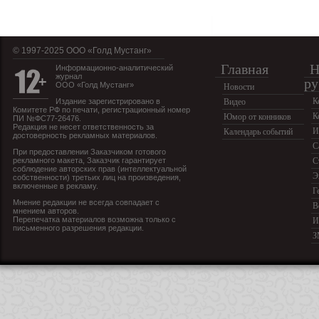
© 1997-2025 OOO «Голд Мустанг»
Главная
Н
Информационно-аналитический
журнал
ру
ООО «Голд Мустанг»
Новости
К
Издание зарегистрировано в
Видео
Комитете РФ по печати, регистрационный номер
К
Юмор от конников
ПИ №ФС77-26476.
Редакция не несет ответственность за
И
Календарь событий
достоверность рекламных материалов.
С
При предоставлении Заказчиком готового
рекламного макета, Заказчик гарантирует
С
соблюдение авторских прав (интеллектуальной
Э
собственности) третьих лиц на произведения,
включенные в рекламу.
Г
Мнение редакции не всегда совпадает с
В
мнением авторов.
Перепечатка материалов возможна только с
И
письменного разрешения редакции.
З