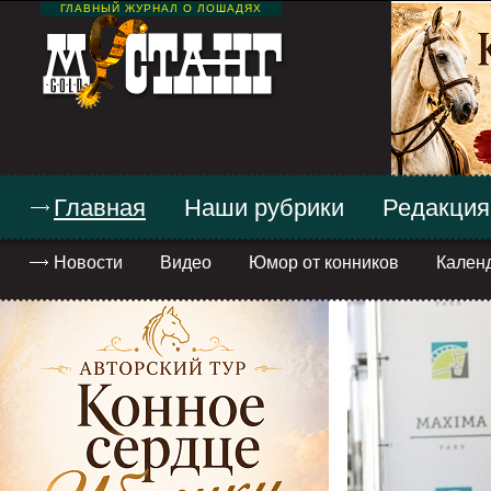
ГЛАВНЫЙ ЖУРНАЛ О ЛОШАДЯХ
Главная
Наши рубрики
Редакция
Новости
Видео
Юмор от конников
Кален