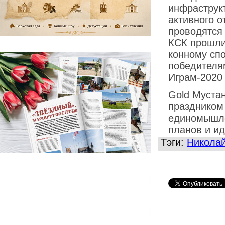
инфраструк
активного о
проводятся 
КСК прошли
конному спо
победителя
Играм-2020 
Gold Муста
праздником
единомышле
планов и ид
Тэги:
Николай