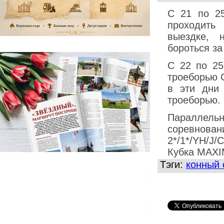
С 21 по 2
проходить
выездке, 
бороться з
С 22 по 25
троеборью C
в эти дни
троеборью.
Параллел
соревнован
2*/1*/YH/J/
Кубка MAXI
Тэги:
конный 