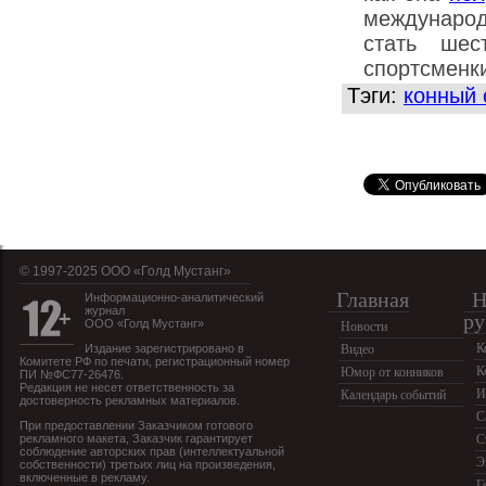
международ
стать шес
спортсменк
Тэги:
конный 
© 1997-2025 OOO «Голд Мустанг»
Главная
Н
Информационно-аналитический
журнал
ру
ООО «Голд Мустанг»
Новости
К
Издание зарегистрировано в
Видео
Комитете РФ по печати, регистрационный номер
К
Юмор от конников
ПИ №ФС77-26476.
Редакция не несет ответственность за
И
Календарь событий
достоверность рекламных материалов.
С
При предоставлении Заказчиком готового
рекламного макета, Заказчик гарантирует
С
соблюдение авторских прав (интеллектуальной
Э
собственности) третьих лиц на произведения,
включенные в рекламу.
Г