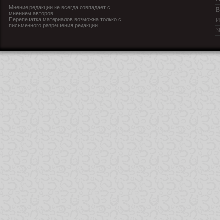
Мнение редакции не всегда совпадает с
В
мнением авторов.
Перепечатка материалов возможна только с
И
письменного разрешения редакции.
З