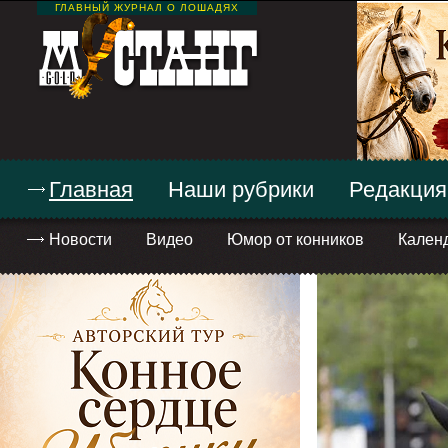
ГЛАВНЫЙ ЖУРНАЛ О ЛОШАДЯХ
Главная
Наши рубрики
Редакция
Новости
Видео
Юмор от конников
Кален