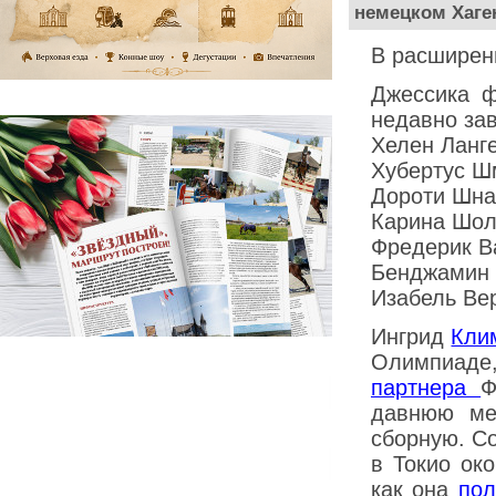
немецком Хаген
В расширен
Джессика ф
недавно за
Хелен Ланге
Хубертус Ш
Дороти Шна
Карина Шол
Фредерик В
Бенджамин 
Изабель Вер
Ингрид
Кли
Олимпиад
партнера
Ф
давнюю ме
сборную. С
в Токио ок
как она
пол