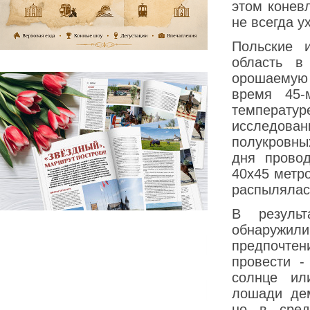
этом конев
не всегда у
Польские 
область в
орошаемую 
время 45-
температ
исследов
полукровны
дня прово
40х45 метр
распылялас
В результ
обнаружил
предпочтен
провести -
солнце ил
лошади дем
но в сред