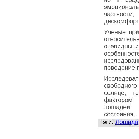
эмоциональ
частности
дискомфорта
Ученые при
относител
очевидны и
особенно
исследова
поведение п
Исследова
свободного
солнце, т
фактором
лошадей 
состояния.
Тэги:
Лошади