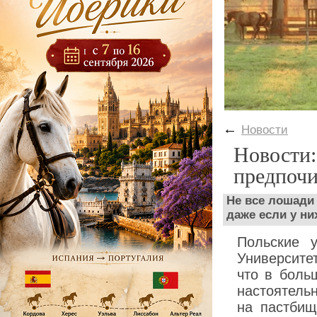
←
Новости
Новости:
предпочи
Не все лошади 
даже если у ни
Польские 
Университе
что в боль
настоятель
на пастбищ