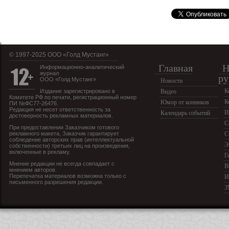
© 1997-2025 OOO «Голд Мустанг»
Главная
Н
Информационно-аналитический
журнал
ру
ООО «Голд Мустанг»
Новости
К
Издание зарегистрировано в
Видео
Комитете РФ по печати, регистрационный номер
К
Юмор от конников
ПИ №ФС77-26476.
Редакция не несет ответственность за
И
Календарь событий
достоверность рекламных материалов.
С
При предоставлении Заказчиком готового
рекламного макета, Заказчик гарантирует
С
соблюдение авторских прав (интеллектуальной
Э
собственности) третьих лиц на произведения,
включенные в рекламу.
Г
Мнение редакции не всегда совпадает с
В
мнением авторов.
Перепечатка материалов возможна только с
И
письменного разрешения редакции.
З