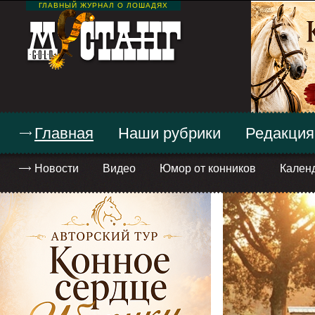
ГЛАВНЫЙ ЖУРНАЛ О ЛОШАДЯХ
Главная
Наши рубрики
Редакция
Новости
Видео
Юмор от конников
Кален