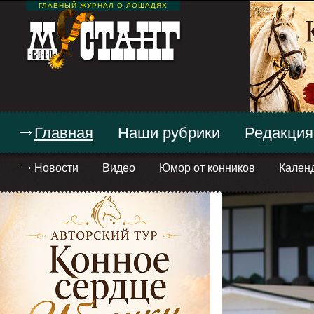
ГЛАВНЫЙ ЖУРНАЛ О ЛОШАДЯХ
Главная
Наши рубрики
Редакция
Новости
Видео
Юмор от конников
Кален