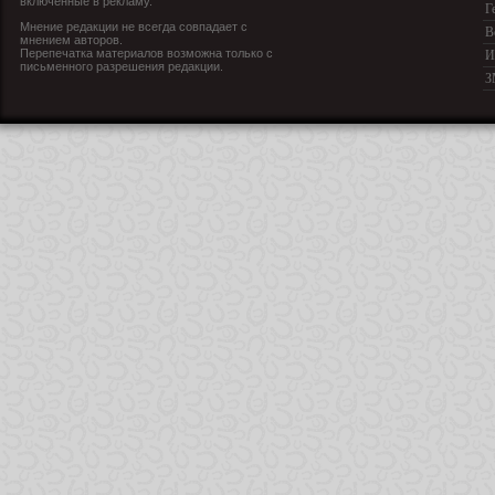
включенные в рекламу.
Г
Мнение редакции не всегда совпадает с
В
мнением авторов.
Перепечатка материалов возможна только с
И
письменного разрешения редакции.
З