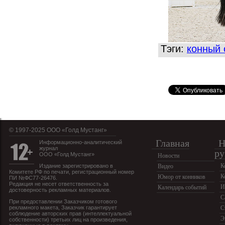
Тэги:
конный 
© 1997-2025 OOO «Голд Мустанг»
Главная
Н
Информационно-аналитический
журнал
ру
ООО «Голд Мустанг»
Новости
К
Издание зарегистрировано в
Видео
Комитете РФ по печати, регистрационный номер
К
Юмор от конников
ПИ №ФС77-26476.
Редакция не несет ответственность за
И
Календарь событий
достоверность рекламных материалов.
С
При предоставлении Заказчиком готового
рекламного макета, Заказчик гарантирует
С
соблюдение авторских прав (интеллектуальной
Э
собственности) третьих лиц на произведения,