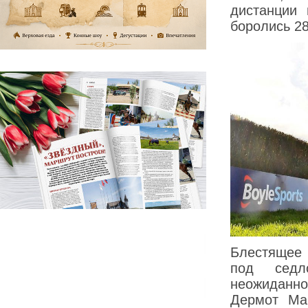
дистанции
боролись 28
Блестящее 
под сед
неожиданно
Дермот Ма