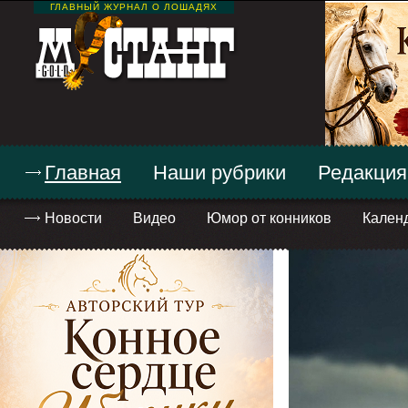
ГЛАВНЫЙ ЖУРНАЛ О ЛОШАДЯХ
Главная
Наши рубрики
Редакция
Новости
Видео
Юмор от конников
Кален