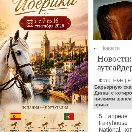
←
Новости
Новости:
аутсайде
Фото: H&H | F
Барьерную ска
Дилан с котиро
низкими шанса
приза.
5 апреля 
Fairyhouse
National, к