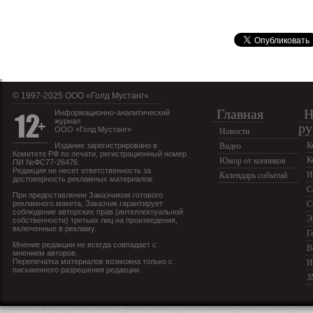
© 1997-2025 OOO «Голд Мустанг»
Главная
Н
Информационно-аналитический
журнал
ру
ООО «Голд Мустанг»
Новости
К
Издание зарегистрировано в
Видео
Комитете РФ по печати, регистрационный номер
К
Юмор от конников
ПИ №ФС77-26476.
Редакция не несет ответственность за
И
Календарь событий
достоверность рекламных материалов.
С
При предоставлении Заказчиком готового
рекламного макета, Заказчик гарантирует
С
соблюдение авторских прав (интеллектуальной
Э
собственности) третьих лиц на произведения,
включенные в рекламу.
Г
Мнение редакции не всегда совпадает с
В
мнением авторов.
Перепечатка материалов возможна только с
И
письменного разрешения редакции.
З