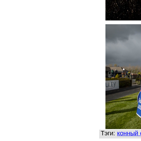
Тэги:
конный 