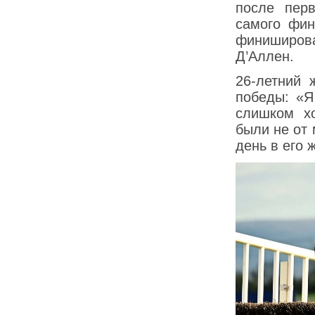
после пер
самого фин
финиширов
Д’Аллен.
26-летний 
победы: «Я
слишком х
были не от 
день в его 