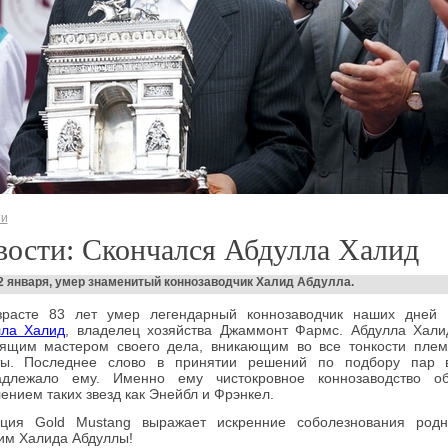
ти
ости: Скончался Абдулла Халид
2 января, умер знаменитый коннозаводчик Халид Абдулла.
зрасте 83 лет умер легендарный коннозаводчик наших дней 
лла Халид
, владелец хозяйства Джаммонт Фармс. Абдулла Хал
оящим мастером своего дела, вникающим во все тонкости пле
ты. Последнее слово в принятии решений по подбору пар в
адлежало ему. Именно ему чистокровное коннозаводство об
ением таких звезд как Энейбл и Фрэнкел.
кция Gold Mustang выражает искренние соболезнования род
им Халида Абдуллы!