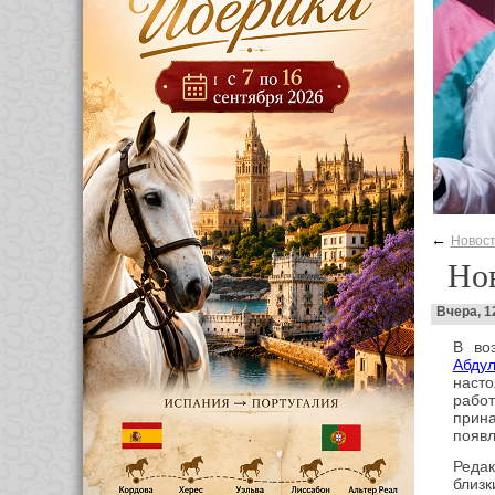
←
Новос
Нов
Вчера, 1
В во
Абду
наст
рабо
прин
появл
Реда
близк