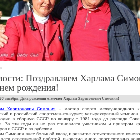
ти
вости: Поздравляем Харлама Сим
нем рождения!
 30 декабря, День рождения отмечает Харлам Харитонович Симония!
ам Харитонович Симония
– мастер спорта международного кл
ский и российский спортсмен-конкурист, четырехкратный чемпион
одил в сборную СССР по конкуру с 1981 года до распада Сове
. За эти годы он не раз становился участником и призером к
ров в СССР и за рубежом.
м Симония внес большой вклад в развитие отечественного конево
ался селекционной работой, вырастил много перспективных кон