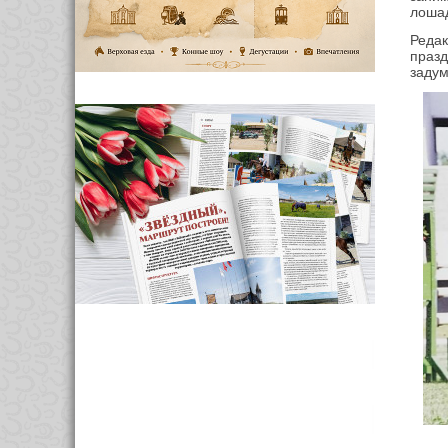
лоша
Редак
праз
задум