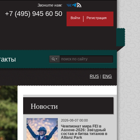
Звоните нам:
+7 (495) 945 60 50
Войти
Регистрация
такты
RUS
|
ENG
Новости
2026-08-07 00:00
Чемпионат мира FEI в
Аахене-2026: Звёздный
состав и битва титанов в
Allianz Park