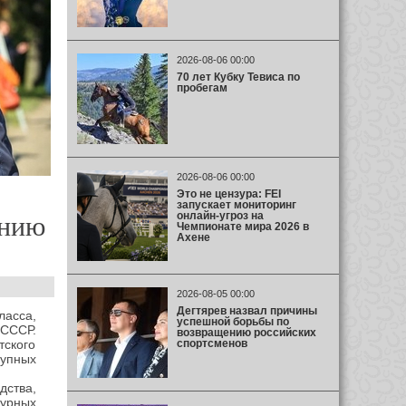
2026-08-06 00:00
70 лет Кубку Тевиса по
пробегам
2026-08-06 00:00
Это не цензура: FEI
запускает мониторинг
онлайн-угроз на
онию
Чемпионате мира 2026 в
Ахене
2026-08-05 00:00
Дегтярев назвал причины
асса,
успешной борьбы по
 СССР.
возвращению российских
спортсменов
тского
рупных
дства,
курных