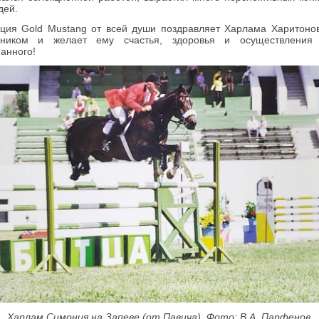
дей.
ция Gold Mustang от всей души поздравляет Харлама Харитоно
дником и желает ему счастья, здоровья и осуществления 
анного!
Харлам Симония на Запеве (от Павича). Фото: В.А. Парфенов