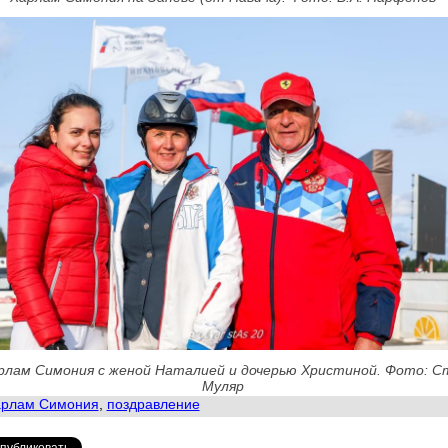
рлам Симония с женой Наталией и дочерью Христиной. Фото: С
Муляр
рлам Симония
,
поздравление