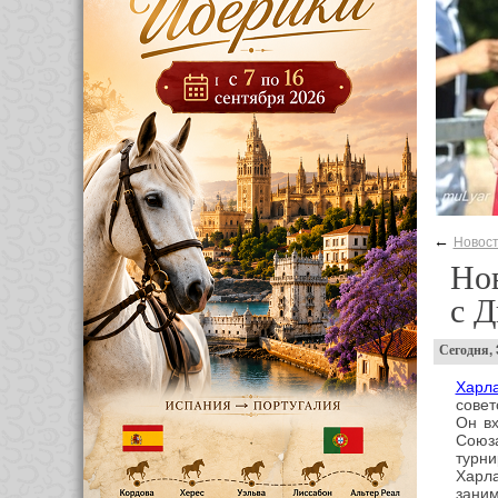
←
Новос
Но
с Д
Сегодня,
Харл
совет
Он вх
Союза
турни
Харла
заним