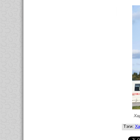
Ха
Тэги:
Ха