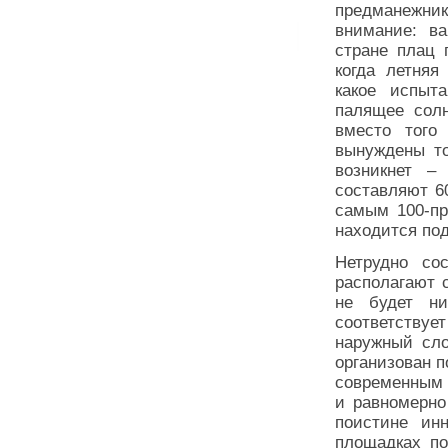
предманежни
внимание: ва
стране плац 
когда летняя
какое испыт
палящее солн
вместо того
вынуждены то
возникнет –
составляют 6
самым 100-пр
находится по
Нетрудно со
располагают 
не будет ни
соответств
наружный сло
организован 
современным п
и равномерно
поистине ин
площадках по