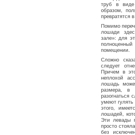
труб в виде
образом, пол
превратятся в
Помимо переч
лошади здес
зале»: для э
полноценны
помещении.
Сложно сказ
следует отн
Причем в эт
неплохой ас
лошадь может
размера, в 
разогнаться 
умеют гулять 
этого, имее
лошадей, кот
Эти левады п
просто стояла
без исключе