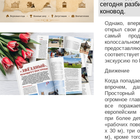
сегодня разб
коновод.
Однако, впер
открыл свои 
самый прод
колоссаль
предоставляю
соответствуе
экскурсию по
Движение
Когда попадае
впрочем, да
Просторный 
огромное гла
все поражае
европейским 
при более де
«рабочих пове
х 30 м), три 
м), кроме то