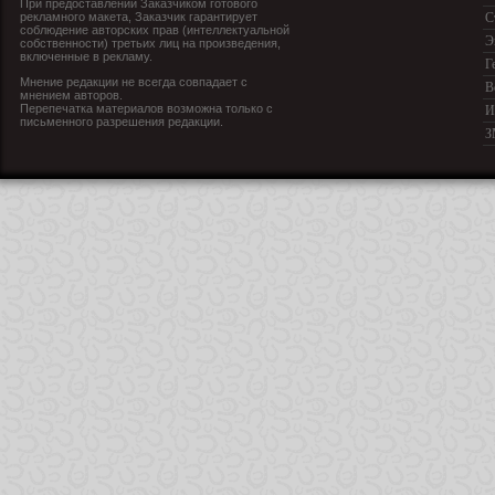
При предоставлении Заказчиком готового
рекламного макета, Заказчик гарантирует
С
соблюдение авторских прав (интеллектуальной
Э
собственности) третьих лиц на произведения,
включенные в рекламу.
Г
Мнение редакции не всегда совпадает с
В
мнением авторов.
Перепечатка материалов возможна только с
И
письменного разрешения редакции.
З