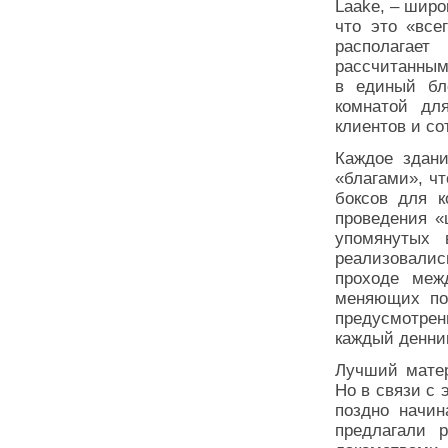
Laake, – широ
что это «все
располагае
рассчитанным
в единый бл
комнатой дл
клиентов и со
Каждое здани
«благами», чт
боксов для к
проведения «
упомянутых 
реализовали
проходе меж
меняющих по
предусмотрен
каждый денник
Лучший матер
Но в связи с 
поздно начин
предлагали 