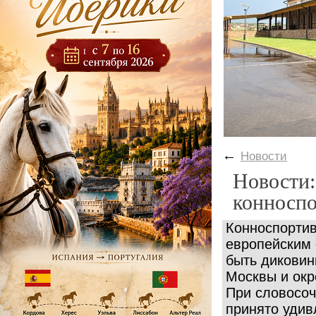
←
Новости
Новости
конноспо
Конноспортив
европейским 
быть диковин
Москвы и окр
При словосоч
принято удив