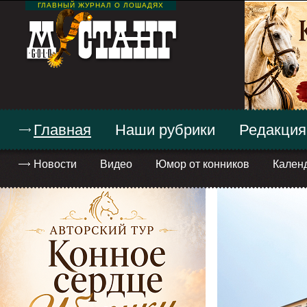
ГЛАВНЫЙ ЖУРНАЛ О ЛОШАДЯХ
Главная
Наши рубрики
Редакция
Новости
Видео
Юмор от конников
Кален