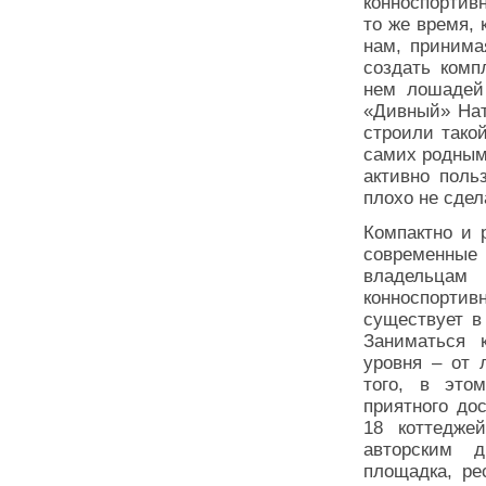
конноспортивн
то же время,
нам, принима
создать комп
нем лошадей
«Дивный» Нат
строили тако
самих родным
активно поль
плохо не сде
Компактно и 
современные
владельца
конноспортивн
существует в
Заниматься 
уровня – от 
того, в это
приятного до
18 коттедже
авторским д
площадка, ре