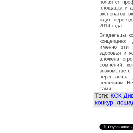
появятся про
площадка и д
экспонатов, в
ждут переезд
2014 года.
Владельцы ко
концепцию:
именно эти 
здоровья и к
вложена огро
сомнений, ко
знаком­стве 
перестаешь 
решениям. Не
сами!
Тэги:
КСК Ди
конкур
,
лоша