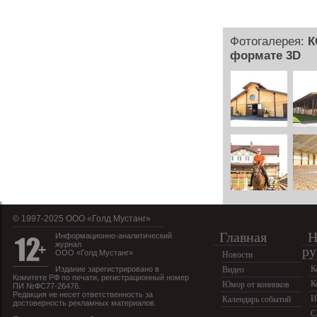
Фотогалерея:
К
формате 3D
© 1997-2025 OOO «Голд Мустанг»
Главная
Н
Информационно-аналитический
журнал
ру
ООО «Голд Мустанг»
Новости
К
Издание зарегистрировано в
Видео
Комитете РФ по печати, регистрационный номер
К
Юмор от конников
ПИ №ФС77-26476.
Редакция не несет ответственность за
И
Календарь событий
достоверность рекламных материалов.
С