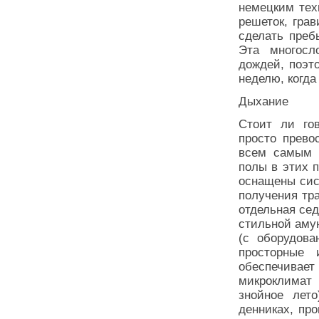
немецким тех
решеток, гра
сделать преб
Эта многосл
дождей, поэт
неделю, когда
Дыхание
Стоит ли го
просто прево
всем самым 
полы в этих 
оснащены сис
получения тр
отдельная сед
стильной аму
(с оборудова
просторные 
обеспечивае
микроклимат 
знойное лет
денниках, пр