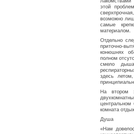
лакомствами 
этой проблем
сверхпрочная
возможно лиш
самые креп
материалом.
Отдельно сле
приточно-выт
конюшнях об
полном отсут
смело дыша
респираторны
здесь летом
принципиальн
На втором 
двухкомнатн
центральном 
комната отдых
Душа
«Нам довелос