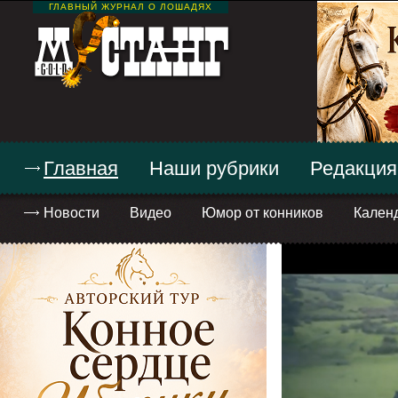
ГЛАВНЫЙ ЖУРНАЛ О ЛОШАДЯХ
Главная
Наши рубрики
Редакция
Новости
Видео
Юмор от конников
Кален