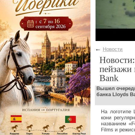
←
Новости
Новости:
пейзажи 
Bank
Вышел очередн
банка Lloyds B
На логотипе 
кони регуляр
названием «F
Films и режи