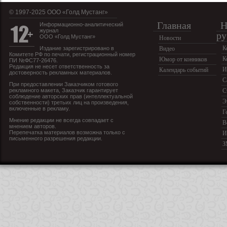
© 1997-2025 OOO «Голд Мустанг»
Главная
Н
Информационно-аналитический
журнал
ру
ООО «Голд Мустанг»
Новости
К
Издание зарегистрировано в
Видео
Комитете РФ по печати, регистрационный номер
К
Юмор от конников
ПИ №ФС77-26476.
Редакция не несет ответственность за
И
Календарь событий
достоверность рекламных материалов.
С
При предоставлении Заказчиком готового
рекламного макета, Заказчик гарантирует
С
соблюдение авторских прав (интеллектуальной
Э
собственности) третьих лиц на произведения,
включенные в рекламу.
Г
Мнение редакции не всегда совпадает с
В
мнением авторов.
Перепечатка материалов возможна только с
И
письменного разрешения редакции.
З