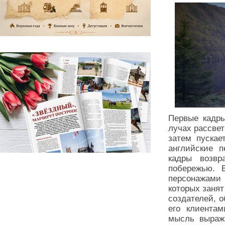
Первые кадры
лучах рассве
затем пускае
английские п
кадры возвр
побережью. 
персонажами 
которых заня
создателей, о
его клиента
мысль выраж