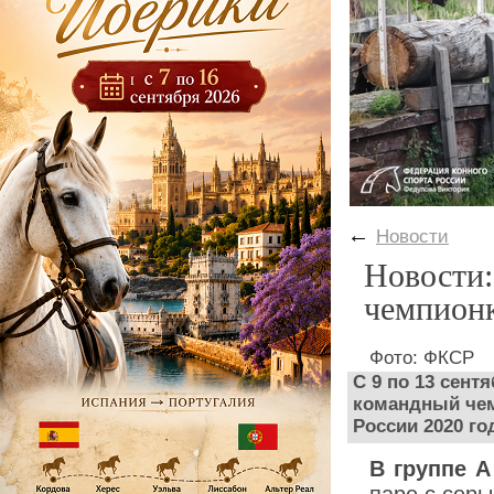
←
Новости
Новости:
чемпионк
Фото: ФКСР
С 9 по 13 сент
командный чем
России 2020 г
В группе А