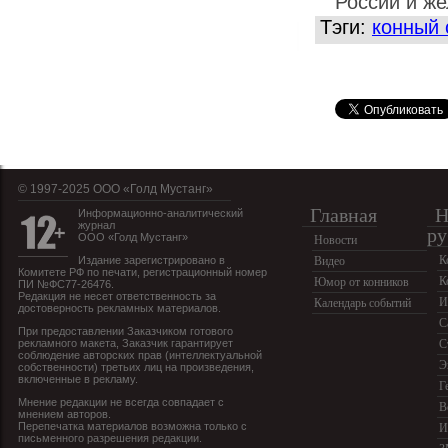
России и ж
Тэги:
конный 
© 1997-2025 OOO «Голд Мустанг»
Главная
Н
Информационно-аналитический
журнал
ру
ООО «Голд Мустанг»
Новости
К
Издание зарегистрировано в
Видео
Комитете РФ по печати, регистрационный номер
К
Юмор от конников
ПИ №ФС77-26476.
Редакция не несет ответственность за
И
Календарь событий
достоверность рекламных материалов.
С
При предоставлении Заказчиком готового
рекламного макета, Заказчик гарантирует
С
соблюдение авторских прав (интеллектуальной
Э
собственности) третьих лиц на произведения,
включенные в рекламу.
Г
Мнение редакции не всегда совпадает с
В
мнением авторов.
Перепечатка материалов возможна только с
И
письменного разрешения редакции.