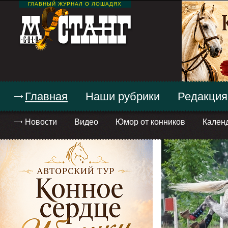
ГЛАВНЫЙ ЖУРНАЛ О ЛОШАДЯХ
Главная
Наши рубрики
Редакция
Новости
Видео
Юмор от конников
Кален