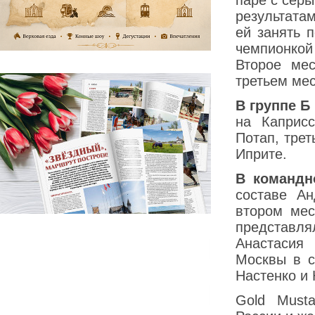
паре с сер
результата
ей занять 
чемпионкой
Второе ме
третьем ме
В группе Б
на Каприс
Потап, тре
Иприте.
В командн
составе А
втором мес
представ
Анастасия
Москвы в с
Настенко и
Gold Must