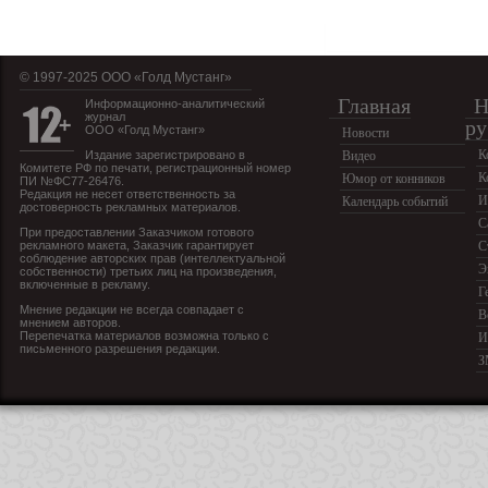
© 1997-2025 OOO «Голд Мустанг»
Главная
Н
Информационно-аналитический
журнал
ру
ООО «Голд Мустанг»
Новости
К
Издание зарегистрировано в
Видео
Комитете РФ по печати, регистрационный номер
К
Юмор от конников
ПИ №ФС77-26476.
Редакция не несет ответственность за
И
Календарь событий
достоверность рекламных материалов.
С
При предоставлении Заказчиком готового
рекламного макета, Заказчик гарантирует
С
соблюдение авторских прав (интеллектуальной
Э
собственности) третьих лиц на произведения,
включенные в рекламу.
Г
Мнение редакции не всегда совпадает с
В
мнением авторов.
Перепечатка материалов возможна только с
И
письменного разрешения редакции.
З