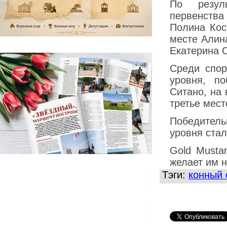
По резул
первенства
Полина Кос
месте Алин
Екатерина С
Среди спор
уровня, п
Ситано, на
третье мест
Победитель
уровня ста
Gold Musta
желает им 
Тэги:
конный 