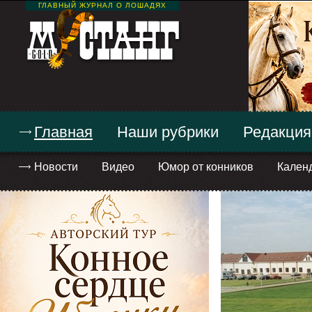
ГЛАВНЫЙ ЖУРНАЛ О ЛОШАДЯХ
Главная
Наши рубрики
Редакция
Новости
Видео
Юмор от конников
Кален