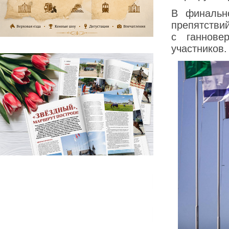
В финальн
препятстви
с ганнове
участников.