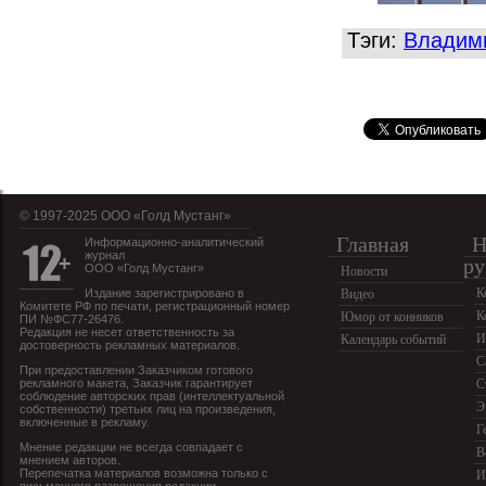
Тэги:
Владими
© 1997-2025 OOO «Голд Мустанг»
Главная
Н
Информационно-аналитический
журнал
ру
ООО «Голд Мустанг»
Новости
К
Издание зарегистрировано в
Видео
Комитете РФ по печати, регистрационный номер
К
Юмор от конников
ПИ №ФС77-26476.
Редакция не несет ответственность за
И
Календарь событий
достоверность рекламных материалов.
С
При предоставлении Заказчиком готового
рекламного макета, Заказчик гарантирует
С
соблюдение авторских прав (интеллектуальной
Э
собственности) третьих лиц на произведения,
включенные в рекламу.
Г
Мнение редакции не всегда совпадает с
В
мнением авторов.
Перепечатка материалов возможна только с
И