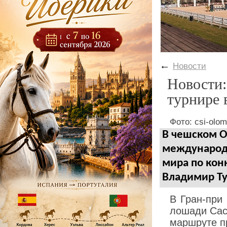
←
Новости
Новости:
турнире 
Фото: csi-olo
В чешском О
международ
мира по кон
Владимир Ту
В Гран-при
лошади Сас
маршруте п