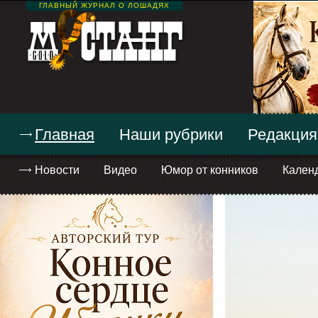
ГЛАВНЫЙ ЖУРНАЛ О ЛОШАДЯХ
Главная
Наши рубрики
Редакция
Новости
Видео
Юмор от конников
Кален