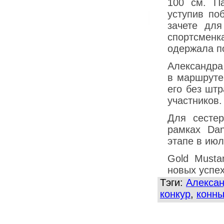
100 см. П
уступив по
зачете дл
спортсменк
одержала п
Александра
в маршруте
его без шт
участников.
Для сесте
рамках Da
этапе в ию
Gold Musta
новых успех
Тэги:
Алексан
конкур
,
конны