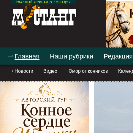
ГЛАВНЫЙ ЖУРНАЛ О ЛОШАДЯХ
Главная
Наши рубрики
Редакция
Новости
Видео
Юмор от конников
Кален