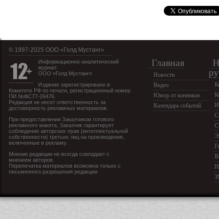
© 1997-2025 OOO «Голд Мустанг»
Главная
Н
Информационно-аналитический
журнал
ру
ООО «Голд Мустанг»
Новости
К
Издание зарегистрировано в
Видео
Комитете РФ по печати, регистрационный номер
К
Юмор от конников
ПИ №ФС77-26476.
Редакция не несет ответственность за
И
Календарь событий
достоверность рекламных материалов.
С
При предоставлении Заказчиком готового
рекламного макета, Заказчик гарантирует
С
соблюдение авторских прав (интеллектуальной
Э
собственности) третьих лиц на произведения,
включенные в рекламу.
Г
Мнение редакции не всегда совпадает с
В
мнением авторов.
Перепечатка материалов возможна только с
И
письменного разрешения редакции.
З