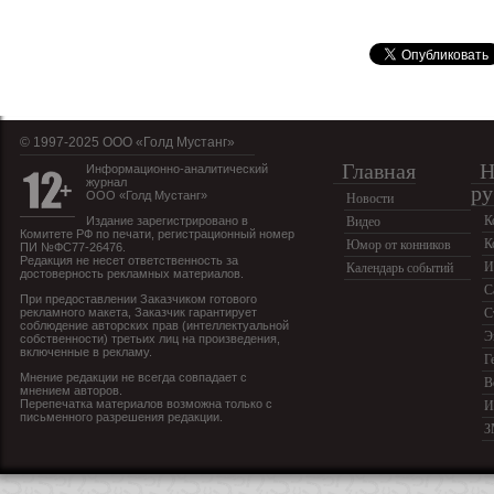
© 1997-2025 OOO «Голд Мустанг»
Главная
Н
Информационно-аналитический
журнал
ру
ООО «Голд Мустанг»
Новости
К
Издание зарегистрировано в
Видео
Комитете РФ по печати, регистрационный номер
К
Юмор от конников
ПИ №ФС77-26476.
Редакция не несет ответственность за
И
Календарь событий
достоверность рекламных материалов.
С
При предоставлении Заказчиком готового
рекламного макета, Заказчик гарантирует
С
соблюдение авторских прав (интеллектуальной
Э
собственности) третьих лиц на произведения,
включенные в рекламу.
Г
Мнение редакции не всегда совпадает с
В
мнением авторов.
Перепечатка материалов возможна только с
И
письменного разрешения редакции.
З