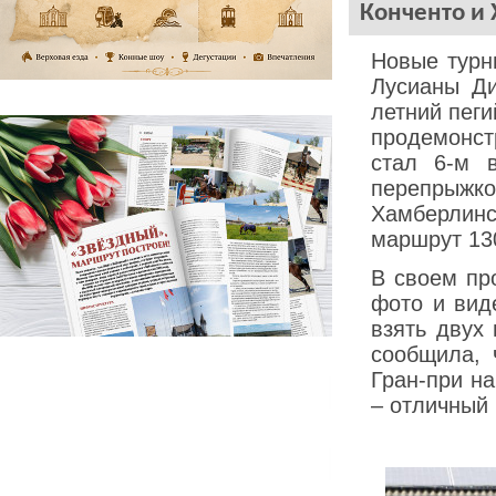
Конченто и 
Новые турн
Лусианы Ди
летний пег
продемонст
стал 6-м 
перепрыжко
Хамберлин
маршрут 13
В своем пр
фото и вид
взять двух
сообщила, 
Гран-при н
– отличный 