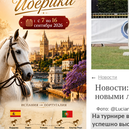
←
Новости
Новости:
новыми 
Фото: @Lucian
На турнире 
успешно выс