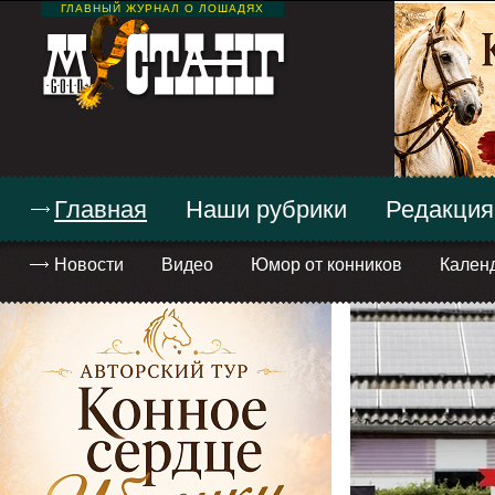
ГЛАВНЫЙ ЖУРНАЛ О ЛОШАДЯХ
Главная
Наши рубрики
Редакция
Новости
Видео
Юмор от конников
Кален