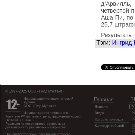
д’Арвилль
четвертой 
Аша Пи, по
25,7 штраф
Результаты
Тэги:
Ингрид 
© 1997-2025 OOO «Голд Мустанг»
Главная
Н
Информационно-аналитический
журнал
ру
ООО «Голд Мустанг»
Новости
К
Издание зарегистрировано в
Видео
Комитете РФ по печати, регистрационный номер
К
Юмор от конников
ПИ №ФС77-26476.
Редакция не несет ответственность за
И
Календарь событий
достоверность рекламных материалов.
С
При предоставлении Заказчиком готового