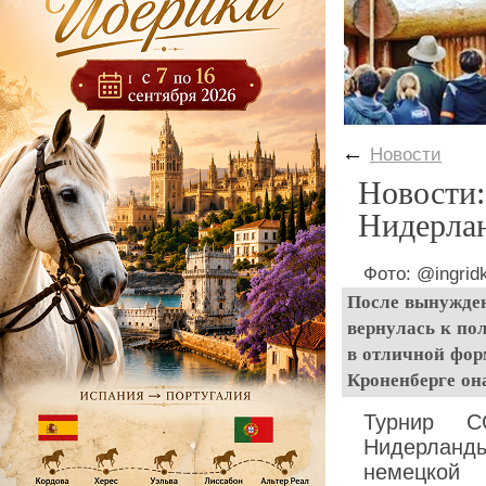
←
Новости
Новости:
Нидерла
Фото: @ingrid
После вынужден
вернулась к по
в отличной фор
Кроненберге она
Турнир C
Нидерланд
немецкой с