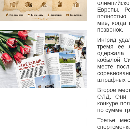
олимпийск
Европы. Ре
полностью 
мае, когда
позвонок.
Ингрид уда
тремя ее 
одержала 
кобылой С
месте посл
соревнова
штрафных оч
Второе мес
ОЛД. Они 
конкуре по
по сумме тр
Третье мес
спортсмен