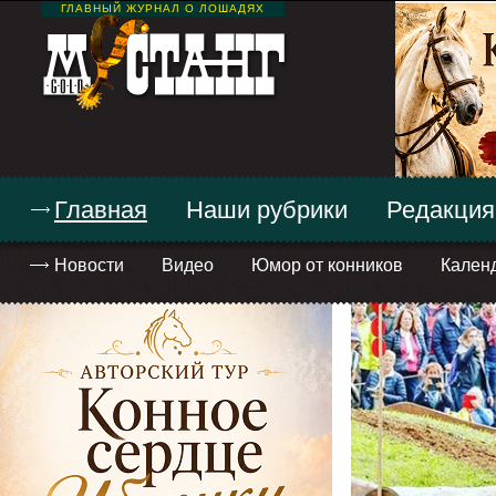
ГЛАВНЫЙ ЖУРНАЛ О ЛОШАДЯХ
Главная
Наши рубрики
Редакция
Новости
Видео
Юмор от конников
Кален