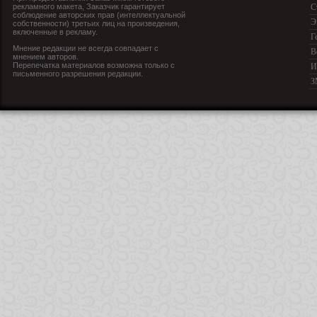
рекламного макета, Заказчик гарантирует
С
соблюдение авторских прав (интеллектуальной
Э
собственности) третьих лиц на произведения,
включенные в рекламу.
Г
Мнение редакции не всегда совпадает с
В
мнением авторов.
Перепечатка материалов возможна только с
И
письменного разрешения редакции.
З