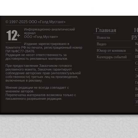
© 1997-2025 OOO «Голд Мустанг»
Главная
Н
Информационно-аналитический
журнал
ру
ООО «Голд Мустанг»
Новости
К
Издание зарегистрировано в
Видео
Комитете РФ по печати, регистрационный номер
К
Юмор от конников
ПИ №ФС77-26476.
Редакция не несет ответственность за
И
Календарь событий
достоверность рекламных материалов.
С
При предоставлении Заказчиком готового
рекламного макета, Заказчик гарантирует
С
соблюдение авторских прав (интеллектуальной
Э
собственности) третьих лиц на произведения,
включенные в рекламу.
Г
Мнение редакции не всегда совпадает с
В
мнением авторов.
Перепечатка материалов возможна только с
И
письменного разрешения редакции.
З