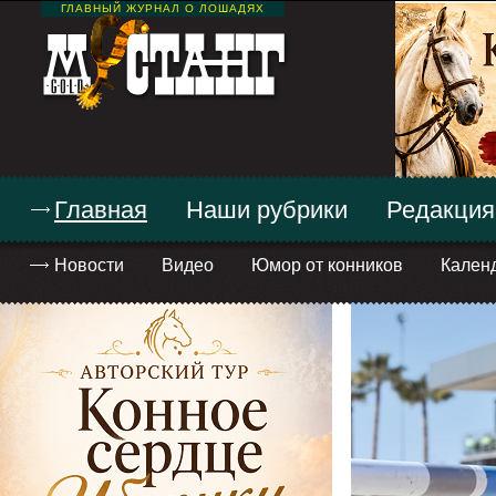
ГЛАВНЫЙ ЖУРНАЛ О ЛОШАДЯХ
Главная
Наши рубрики
Редакция
Новости
Видео
Юмор от конников
Кален