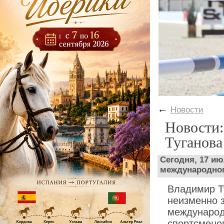
←
Новости
Новости:
Туганова
Сегодня, 17 ию
международног
Владимир Т
неизменно 
международ
спортсмено