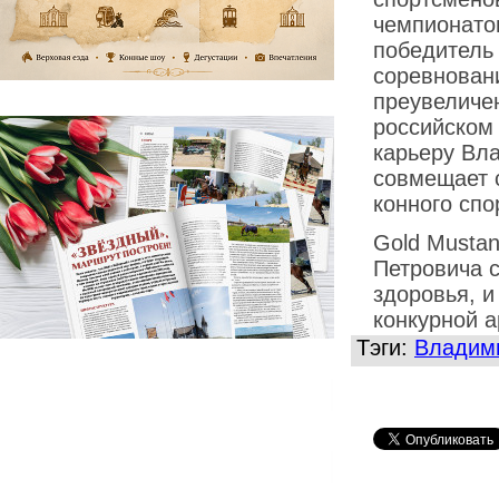
чемпионато
победитель
соревновани
преувеличе
российском
карьеру Вл
совмещает 
конного спо
Gold Musta
Петровича 
здоровья, 
конкурной а
Тэги:
Владими