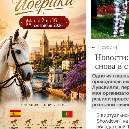
←
Новости
Новости:
снова в 
Одно из главн
проходящее еж
Луисвилле, пер
мая организато
решили провест
реальной жизн
В виртуальной
Showdown" на
обладателей Т