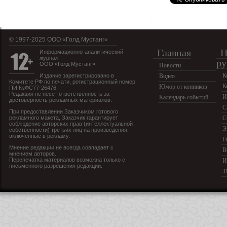
© 1997-2025 OOO «Голд Мустанг»
Главная
Н
Информационно-аналитический
журнал
ру
ООО «Голд Мустанг»
Новости
К
Издание зарегистрировано в
Видео
Комитете РФ по печати, регистрационный номер
К
Юмор от конников
ПИ №ФС77-26476.
Редакция не несет ответственность за
И
Календарь событий
достоверность рекламных материалов.
С
При предоставлении Заказчиком готового
рекламного макета, Заказчик гарантирует
С
соблюдение авторских прав (интеллектуальной
Э
собственности) третьих лиц на произведения,
включенные в рекламу.
Г
Мнение редакции не всегда совпадает с
В
мнением авторов.
Перепечатка материалов возможна только с
И
письменного разрешения редакции.
З