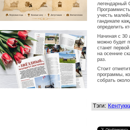
легендарный С
Программисты
учесть малей
гандикапе ка
определить к
Начиная с 30 
можно будет п
станет первой
на осенние ск
раз.
Стоит отметит
программы, к
собрать около
Тэги:
Кентукк