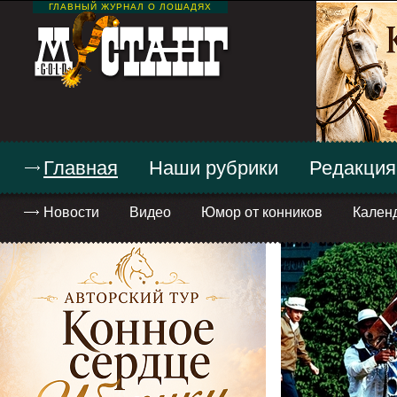
ГЛАВНЫЙ ЖУРНАЛ О ЛОШАДЯХ
Главная
Наши рубрики
Редакция
Новости
Видео
Юмор от конников
Кален