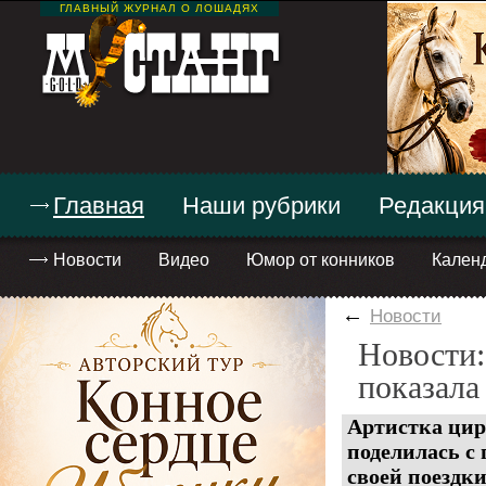
ГЛАВНЫЙ ЖУРНАЛ О ЛОШАДЯХ
Главная
Наши рубрики
Редакция
Новости
Видео
Юмор от конников
Кален
←
Новости
Новости:
показала
Артистка ци
поделилась с
своей поездки