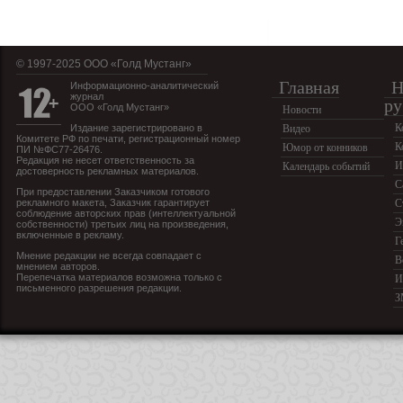
© 1997-2025 OOO «Голд Мустанг»
Главная
Н
Информационно-аналитический
журнал
ру
ООО «Голд Мустанг»
Новости
К
Издание зарегистрировано в
Видео
Комитете РФ по печати, регистрационный номер
К
Юмор от конников
ПИ №ФС77-26476.
Редакция не несет ответственность за
И
Календарь событий
достоверность рекламных материалов.
С
При предоставлении Заказчиком готового
рекламного макета, Заказчик гарантирует
С
соблюдение авторских прав (интеллектуальной
Э
собственности) третьих лиц на произведения,
включенные в рекламу.
Г
Мнение редакции не всегда совпадает с
В
мнением авторов.
Перепечатка материалов возможна только с
И
письменного разрешения редакции.
З