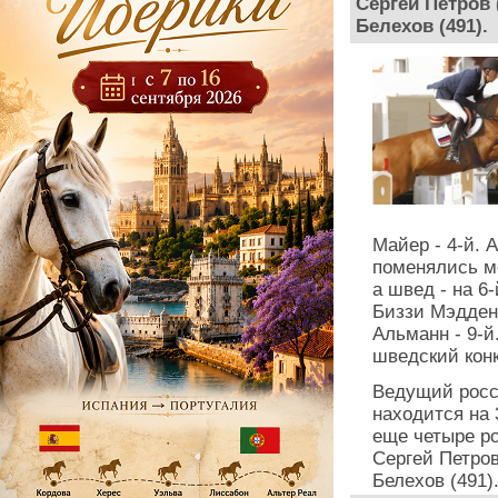
Сергей Петров 
Белехов (491).
Майер - 4-й. 
поменялись ме
а швед - на 6
Биззи Мэдден 
Альманн - 9-й
шведский кон
Ведущий росс
находится на 
еще четыре ро
Сергей Петров
Белехов (491)