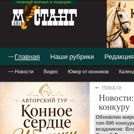
ГЛАВНЫЙ ЖУРНАЛ О ЛОШАДЯХ
Главная
Наши рубрики
Редакция
Новости
Видео
Юмор от конников
Кален
←
Новости
Новости:
конкуру
Обновлен миров
топ-500 конкур
всадников: Вла