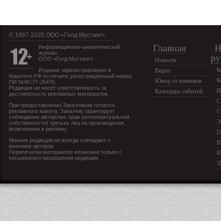
© 1997-2025 OOO «Голд Мустанг»
Главная
Н
Информационно-аналитический
журнал
ру
ООО «Голд Мустанг»
Новости
К
Издание зарегистрировано в
Видео
Комитете РФ по печати, регистрационный номер
К
Юмор от конников
ПИ №ФС77-26476.
Редакция не несет ответственность за
И
Календарь событий
достоверность рекламных материалов.
С
При предоставлении Заказчиком готового
рекламного макета, Заказчик гарантирует
С
соблюдение авторских прав (интеллектуальной
Э
собственности) третьих лиц на произведения,
включенные в рекламу.
Г
Мнение редакции не всегда совпадает с
В
мнением авторов.
Перепечатка материалов возможна только с
И
письменного разрешения редакции.
З