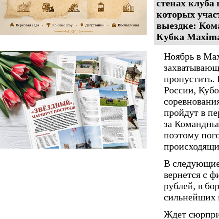
стенах клуба
которых учас
выездке:
Ком
Кубка Maxima
Ноябрь в Max
захватывающ
пропустить. 
России, Куб
соревнования
пройдут в пе
за Командный
поэтому пог
происходящи
В следующие 
вернется с 
рублей, в бо
сильнейших п
Ждет сюрпри