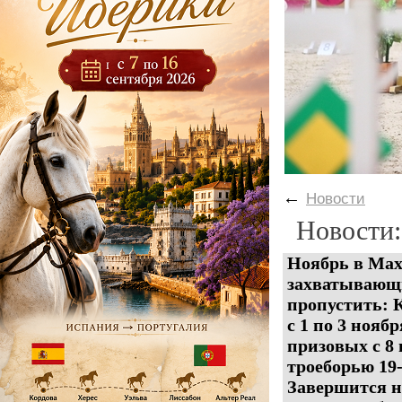
←
Новости
Новости:
Ноябрь в Max
захватывающи
пропустить:
с 1 по 3 нояб
призовых с 8 
троеборью 19-
Завершится но