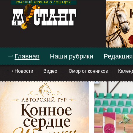
ГЛАВНЫЙ ЖУРНАЛ О ЛОШАДЯХ
Главная
Наши рубрики
Редакция
Новости
Видео
Юмор от конников
Кален