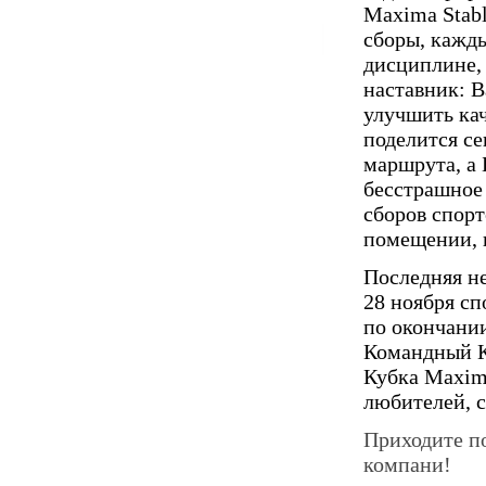
Maxima Stab
сборы, кажд
дисциплине, 
наставник: 
улучшить ка
поделится с
маршрута, а 
бесстрашное
сборов спор
помещении, к
Последняя не
28 ноября с
по окончании
Командный К
Кубка Maxima
любителей, с
Приходите п
компани!