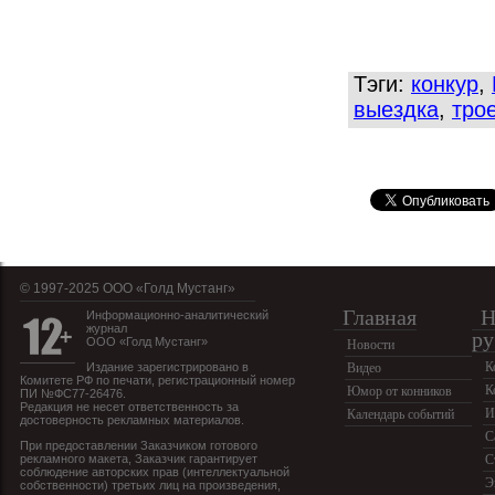
Тэги:
конкур
,
выездка
,
тро
© 1997-2025 OOO «Голд Мустанг»
Главная
Н
Информационно-аналитический
журнал
ру
ООО «Голд Мустанг»
Новости
К
Издание зарегистрировано в
Видео
Комитете РФ по печати, регистрационный номер
К
Юмор от конников
ПИ №ФС77-26476.
Редакция не несет ответственность за
И
Календарь событий
достоверность рекламных материалов.
С
При предоставлении Заказчиком готового
рекламного макета, Заказчик гарантирует
С
соблюдение авторских прав (интеллектуальной
Э
собственности) третьих лиц на произведения,