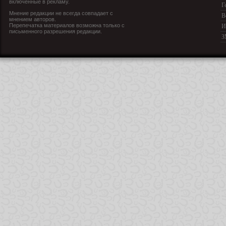
включенные в рекламу.
Г
Мнение редакции не всегда совпадает с
В
мнением авторов.
Перепечатка материалов возможна только с
И
письменного разрешения редакции.
З