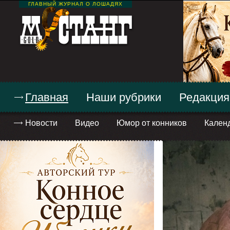
ГЛАВНЫЙ ЖУРНАЛ О ЛОШАДЯХ
Главная
Наши рубрики
Редакция
Новости
Видео
Юмор от конников
Кален