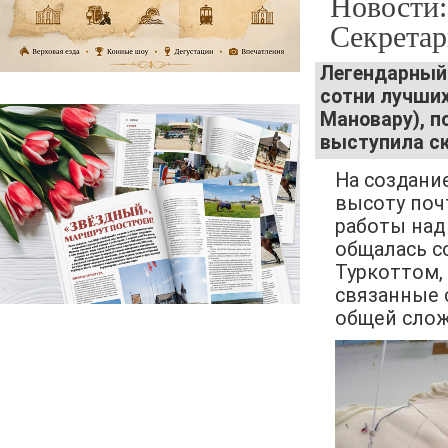
Новости:
Секретар
Легендарный 
сотни лучших
Мановару), п
выступила с
На создани
высоту почт
работы над
общалась с
Туркоттом,
связанные 
общей слож