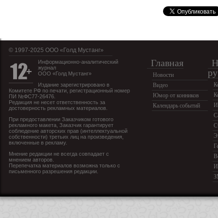
© 1997-2025 OOO «Голд Мустанг»
Главная
Н
Информационно-аналитический
журнал
ру
ООО «Голд Мустанг»
Новости
К
Издание зарегистрировано в
Видео
Комитете РФ по печати, регистрационный номер
К
Юмор от конников
ПИ №ФС77-26476.
Редакция не несет ответственность за
И
Календарь событий
достоверность рекламных материалов.
С
При предоставлении Заказчиком готового
рекламного макета, Заказчик гарантирует
С
соблюдение авторских прав (интеллектуальной
Э
собственности) третьих лиц на произведения,
включенные в рекламу.
Г
Мнение редакции не всегда совпадает с
В
мнением авторов.
Перепечатка материалов возможна только с
И
письменного разрешения редакции.
З